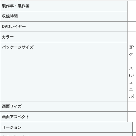
製作年・製作国
収録時間
DVDレイヤー
カラー
パッケージサイズ
3P
ケ
ー
ス
(ジ
ュ
エ
ル)
画面サイズ
画面アスペクト
リージョン