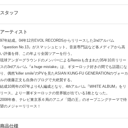
スタッフ
アーティスト
97年結成。04年12月EVOL RECORDSからリリースした2ndアルバム
『question No.13』がスマッシュヒット。音楽専門誌など各メディアから高
い評価を得、この年より全国ツアーを行う。
琉球アンダーグラウンドのメンバーによるRemixも含まれた05年10月リリー
スの3rdアルバム『a huge mistake』は、ギターロック好きの間でも話題にな
り、偶然“killer smile”のPVを見たASIAN KUNG-FU GENERATIONのヴォーカ
ルの後藤正文も自身のブログで大絶賛する。
結成10周年の07年より4人編成となり、4thアルバム『WHITE ALBUM』をリ
リース。より一層ギターロックの世界観が出ている1枚となった。
2008年春、テレビ東京系６局のアニメ「隠の王」のオープニングテーマで待
望のメジャーリリース！
商品仕様