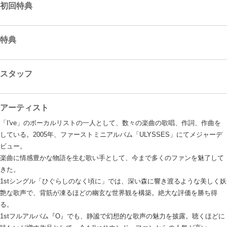
初回特典
特典
スタッフ
アーティスト
「I've」のボーカルリストの一人として、数々の楽曲の歌唱、作詞、作曲を
している。2005年、ファーストミニアルバム「ULYSSES」にてメジャーデ
ビュー。
楽曲に情感豊かな物語を生む歌い手として、今まで多くのファンを魅了して
きた。
1stシングル「ひぐらしのなく頃に」では、深い森に響き渡るような美しく妖
艶な歌声で、背筋が凍るほどの幽玄な世界観を構築。絶大な評価を勝ち得
る。
1stフルアルバム『O』でも、静謐で幻想的な歌声の魅力を披露。聴くほどに