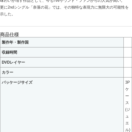
味わいが増す作品として、今もI'veサウンド・ファンからの人気が高い。
更に2ndシングル「奈落の花」では、その独特な表現力に無限大の可能性を
示した。
商品仕様
製作年・製作国
収録時間
DVDレイヤー
カラー
パッケージサイズ
3P
ケ
ー
ス
(ジ
ュ
エ
ル)