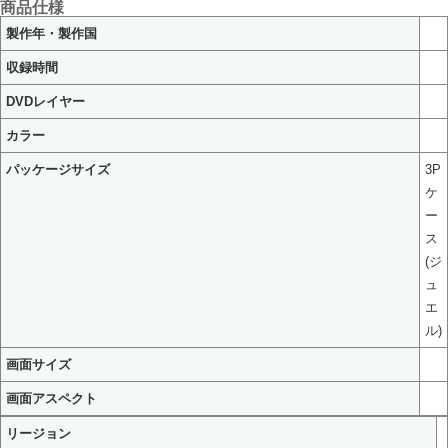
商品仕様
製作年・製作国
収録時間
DVDレイヤー
カラー
パッケージサイズ
3P
ケ
ー
ス
(ジ
ュ
エ
ル)
画面サイズ
画面アスペクト
リージョン