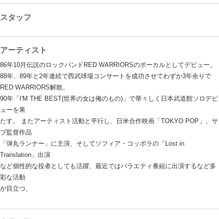
スタッフ
アーティスト
86年10月伝説のロックバンドRED WARRIORSのボーカルとしてデビュー。
88年、89年と2年連続で西武球場コンサートを成功させてわずか3年余りで
RED WARRIORS解散。
90年「I'M THE BEST(世界の女は俺のもの)」で華々しく日本武道館ソロデビ
ューを果
たす。 またアーティスト活動と平行し、日米合作映画「TOKYO POP」、サ
ブ監督作品
「弾丸ランナー」に主演、そしてソフィア・コッポラの「Lost in
Translation」出演
など個性的な役者としても活躍、最近ではバラエティ番組に出演するなど多
彩な活動
が目立つ。