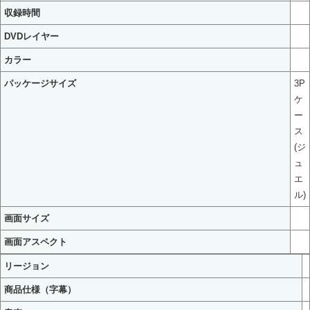
収録時間
DVDレイヤー
カラー
パッケージサイズ
3P
ケ
ー
ス
(ジ
ュ
エ
ル)
画面サイズ
画面アスペクト
リージョン
商品仕様（字幕）