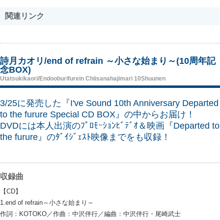
関連リンク
詩月カオリ/end of refrain ～小さな始まり～(10周年記
念BOX)
Utatsukikaori/Endooburifurein Chiisanahajimari 10Shuunen
3/25に発売した『I've Sound 10th Anniversary Departed
to the furure Special CD BOX』の中からお届け！
DVDには本人出演のﾌﾟﾛﾓｰｼｮﾝﾋﾞﾃﾞｵ＆映画『Departed to
the furure』のﾀﾞｲｼﾞｪｽﾄ映像までをも収録！
収録曲
【CD】
1.end of refrain～小さな始まり～
作詞：KOTOKO／作曲：中沢伴行／編曲：中沢伴行・尾崎武士