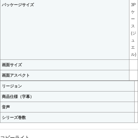
パッケージサイズ
3P
ケ
ー
ス
(ジ
ュ
エ
ル)
画面サイズ
画面アスペクト
リージョン
商品仕様（字幕）
音声
シリーズ巻数
コピーライト