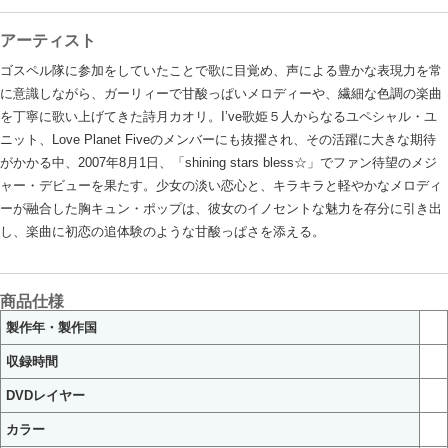
アーティスト
ゴスペル隊に参加をしていたことで歌に目覚め、声による豊かな表現力を常
に意識しながら、ガーリィーで甘酸っぱいメロディーや、繊細な色調の楽曲
を丁寧に歌い上げてきた詩月カオリ。I’ve歌姫５人からなるユペシャル・ユ
ニット、Love Planet Fiveのメンバーにも抜擢され、その活躍に大きな期待
がかかる中、2007年8月1日、「shining stars bless☆」でファン待望のメジ
ャー・デビューを果たす。少女の淡い恋心と、キラキラと軽やかなメロディ
ーが融合した胸キュン・ポップは、彼女のイノセントな魅力を存分に引き出
し、楽曲に初恋の追体験のような甘酸っぱさを添える。
商品仕様
製作年・製作国
収録時間
DVDレイヤー
カラー