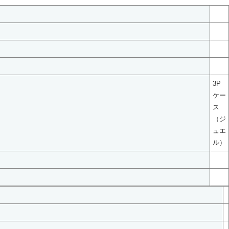
3P
ケー
ス
（ジ
ュエ
ル）