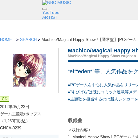
YouTube
ARTIST
HOME
SEARCH
Machico/Magical Happy Show !【通常盤】
Machico/Magical H
Machico/Magical Happy Show tsujoban
“ef”“eden*”等、人気作
●PCゲームを中心に人気作品をリリース
●“すぴぱら”は既にコミック連載等メ
●主題歌を担当するのは新人シンガー
2012年05月23日
ゲーム主題歌/ポップス
収録曲
（1,260円税込）
GNCA-0239
＜収録内容＞
1. Magical Happy Show ! P