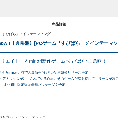
商品詳細
[PCゲーム「すぴぱら」メインテーマソング]
appy Show !【通常盤】[PCゲーム「すぴぱら」メインテーマ
品をクリエイトするminori新作ゲーム”すぴぱら”主題歌！
するminori。待望の最新作“すぴぱら”主題歌リリース決定！
ディアミックスが注目されている作品。そのゲームが満を持してリリースが決定
を、また初回限定盤は豪華パッケージを予定。
Cゲーム「すぴぱら」メインテーマソング