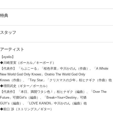
特典
スタッフ
アーティスト
【eyelis】
◆川崎里実（ボーカル／キーボード）
【代表作】 「らぶこーる」「桜色卒業」中川かのん（作曲）、「A Whole
New World God Only Knows」Oratrio The World God Only
Knows（作曲）、「Tiny Star」「クリスマスの少年」桂ヒナギク（作曲）他
◆増田武史（ギター／ボーカル）
【代表作】 「本日、満開ワタシ色！」桂ヒナギク（編曲）、「Over The
Future」可憐Girl‘s（編曲）、「Break+Your+Destiny」可憐
GUY’s（編曲）、「LOVE KANON」中川かのん（編曲）他
◆前口 渉（ストリングス／ギター）