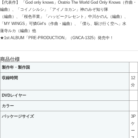
【代表作】 「God only knows」Oratrio The World God Only Knows（作曲・
編曲）、「コイノシルシ」「アイノヨカン」神のみぞ知り隊
（編曲）、「桜色卒業」「ハッピークレセント」中川かのん（編曲）、
「MY WINGS」可憐Girl‘s（作曲・編曲）、「僕ら、駆け行く空へ」水
蓮寺ルカ（編曲）他
★1st ALBUM「PRE-PRODUCTION」（GNCA-1325）発売中！
商品仕様
製作年・製作国
収録時間
12
分
DVDレイヤー
カラー
パッケージサイズ
3P
ケ
ー
ス