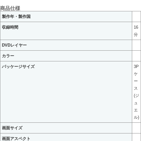
商品仕様
製作年・製作国
収録時間
16
分
DVDレイヤー
カラー
パッケージサイズ
3P
ケ
ー
ス
(ジ
ュ
エ
ル)
画面サイズ
画面アスペクト