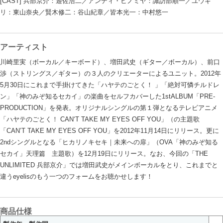
[CAST] 兵部京介：遊佐浩二／アンディ・ヒノミヤ：諏訪部順一／ユウギ
リ：東山奈央／賢木修二：谷山紀章／皆本光一：中村悠一
アーティスト
川崎里実（ボーカル／キーボード）、増田武史（ギター／ボーカル）、前口
渉（ストリングス／ギター）の３人のクリエーターによるユニット。2012年
5月30日にこれまで手掛けてきた「ハヤテのごとく！ 」「絶対可憐チルドレ
ン」「神のみぞ知るセカイ」の楽曲をセルフカバーした1stALBUM「PRE-
PRODUCTION」を発表。オリジナルシングルの第１弾となるテレビアニメ
「ハヤテのごとく！ CAN‘T TAKE MY EYES OFF YOU」（の主題歌
「CAN’T TAKE MY EYES OFF YOU」を2012年11月14日にリリース。更に
2ndシングルとなる「ヒカリノキセキ｜未来への扉」（OVA「神のみぞ知る
セカイ」天理篇 主題歌）を12月19日にリリース。なお、今回の「THE
UNLIMITED 兵部京介」では増田武史がメインボーカルをとり、これまでと
違うeyelisのもう一つのフォームをお聴かせします！
商品仕様