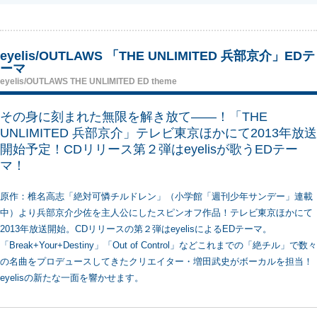
eyelis/OUTLAWS 「THE UNLIMITED 兵部京介」EDテ
ーマ
eyelis/OUTLAWS THE UNLIMITED ED theme
その身に刻まれた無限を解き放て――！「THE
UNLIMITED 兵部京介」テレビ東京ほかにて2013年放送
開始予定！CDリリース第２弾はeyelisが歌うEDテー
マ！
原作：椎名高志「絶対可憐チルドレン」（小学館「週刊少年サンデー」連載
中）より兵部京介少佐を主人公にしたスピンオフ作品！テレビ東京ほかにて
2013年放送開始。CDリリースの第２弾はeyelisによるEDテーマ。
「Break+Your+Destiny」「Out of Control」などこれまでの「絶チル」で数々
の名曲をプロデュースしてきたクリエイター・増田武史がボーカルを担当！
eyelisの新たな一面を響かせます。