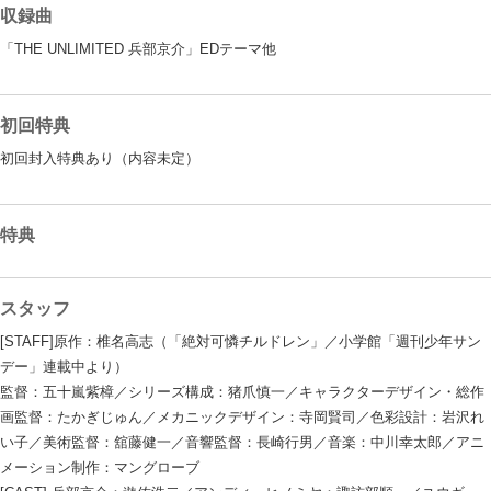
収録曲
「THE UNLIMITED 兵部京介」EDテーマ他
初回特典
初回封入特典あり（内容未定）
特典
スタッフ
[STAFF]原作：椎名高志（「絶対可憐チルドレン」／小学館「週刊少年サン
デー」連載中より）
監督：五十嵐紫樟／シリーズ構成：猪爪慎一／キャラクターデザイン・総作
画監督：たかぎじゅん／メカニックデザイン：寺岡賢司／色彩設計：岩沢れ
い子／美術監督：舘藤健一／音響監督：長崎行男／音楽：中川幸太郎／アニ
メーション制作：マングローブ