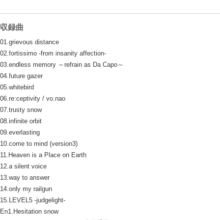
収録曲
01.grievous distance
02.fortissimo -from insanity affection-
03.endless memory ～refrain as Da Capo～
04.future gazer
05.whitebird
06.re:ceptivity / vo.nao
07.trusty snow
08.infinite orbit
09.everlasting
10.come to mind (version3)
11.Heaven is a Place on Earth
12.a silent voice
13.way to answer
14.only my railgun
15.LEVEL5 -judgelight-
En1.Hesitation snow