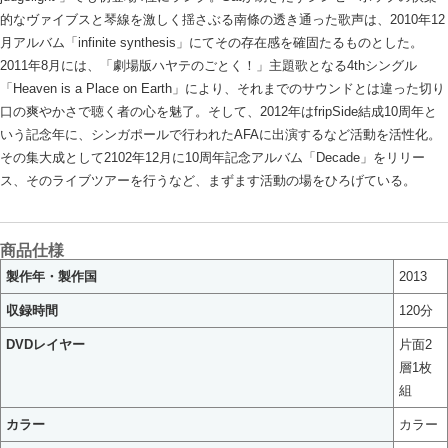
的なヴァイブスと琴線を激しく揺さぶる南條の透き通った歌声は、2010年12
月アルバム「infinite synthesis」にてその存在感を確固たるものとした。
2011年8月には、「劇場版ハヤテのごとく！」主題歌となる4thシングル
「Heaven is a Place on Earth」により、それまでのサウンドとは違った切り
口の爽やかさで聴く者の心を魅了。そして、2012年はfripSide結成10周年と
いう記念年に、シンガポールで行われたAFAに出演するなど活動を活性化。
その集大成として2102年12月に10周年記念アルバム「Decade」をリリー
ス、そのライブツアーを行うなど、まずます活動の場をひろげている。
商品仕様
製作年・製作国
2013
収録時間
120分
DVDレイヤー
片面2
層1枚
組
カラー
カラー