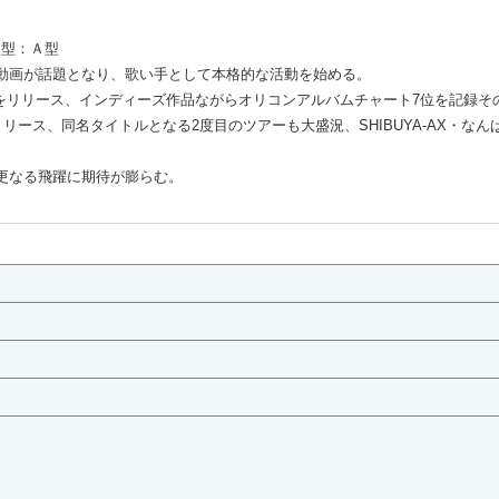
液型：Ａ型
の動画が話題となり、歌い手として本格的な活動を始める。
met」をリリース、インディーズ作品ながらオリコンアルバムチャート7位を記録
」をリリース、同名タイトルとなる2度目のツアーも大盛況、SHIBUYA-AX・な
、更なる飛躍に期待が膨らむ。