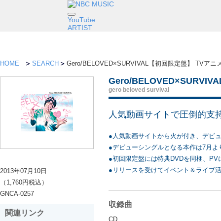
YouTube
ARTIST
HOME
SEARCH
Gero/BELOVED×SURVIVAL【初回限定盤】 TVア
Gero/BELOVED×SUR
gero beloved survival
人気動画サイトで圧倒的支持
●人気動画サイトから火が付き、デビュ
●デビューシングルとなる本作は7月より
●初回限定盤には特典DVDを同梱、P
●リリースを受けてイベント＆ライブ
2013年07月10日
（1,760円税込）
GNCA-0257
収録曲
関連リンク
CD