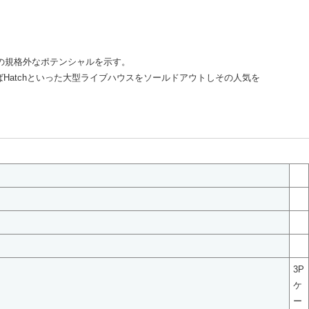
その規格外なポテンシャルを示す。
んばHatchといった大型ライブハウスをソールドアウトしその人気を
3P
ケ
ー