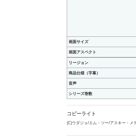
画面サイズ
画面アスペクト
リージョン
商品仕様（字幕）
音声
シリーズ巻数
コピーライト
(C)ウダジョ/エム・ツー/アスキー・