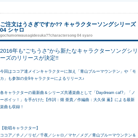
ご注文はうさぎですか?? キャラクターソングシリーズ
04 シャロ
gochumonwausagidesuka??charactersong 04 syaro
2016年も“ごちうさ”から新たなキャラクターソングシリ
ーズのリリースが決定!!
今回はココア達メインキャラクターに加え「青山ブルーマウンテン」や「モ
カ」も参加の全9キャラクターによるリリース♪
各キャラクターの最新曲＆シリーズ共通楽曲として「Daydream caf?」「ノ
ーポイッ！」を手がけた【作詞：畑 亜貴／作編曲：大久保 薫】による最新
楽曲も収録！
【歌唱キャラクター】
ココア／チノ／リゼ／千夜／シャロ／マヤ／メグ／青山ブルーマウンテン＆