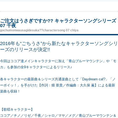
ご注文はうさぎですか?? キャラクターソングシリーズ
07 千夜
gochumonwausagidesuka??charactersong 07 chiya
2016年も“ごちうさ”から新たなキャラクターソングシリ
ーズのリリースが決定!!
今回はココア達メインキャラクターに加え「青山ブルーマウンテン」や「モ
カ」も参加の全9キャラクターによるリリース♪
各キャラクターの最新曲＆シリーズ共通楽曲として「Daydream caf?」「ノ
ーポイッ！」を手がけた【作詞：畑 亜貴／作編曲：大久保 薫】による最新
楽曲も収録！
【歌唱キャラクター】
ココア／チノ／リゼ／千夜／シャロ／マヤ／メグ／青山ブルーマウンテン＆