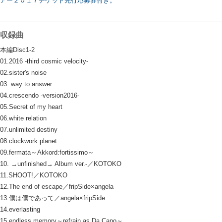
アー２０１７チケット先行応募券付き。
収録曲
本編Disc1-2
01.2016 -third cosmic velocity-
02.sister's noise
03. way to answer
04.crescendo -version2016-
05.Secret of my heart
06.white relation
07.unlimited destiny
08.clockwork planet
09.fermata～Akkord:fortissimo～
10. →unfinished→ Album ver.-／KOTOKO
11.SHOOT!／KOTOKO
12.The end of escape／fripSide×angela
13.僕は僕であって／angela×fripSide
14.everlasting
15.endless memory～refrain as Da Capo～