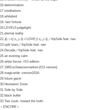
16.determination
17.meditations
18.whitebird
19. last fortune
20.LEVEL5-judgelight-
21.eternal reality
22.あっせんぶる☆LOVEさんぶる／fripSide feat. nao
23.split tears／fripSide feat. nao
24.Decade／fripSide feat. nao
25.an evening calm
26.white forces -IS3 edition-
27.1983-schwarzesmarken-(IS3 version)
28.magicaride -version2016-
29.future gazer
30.Hesitation Snow
31.Side by Side
32.black bullet
33.Two souls -toward the truth-
＜ENCORE＞