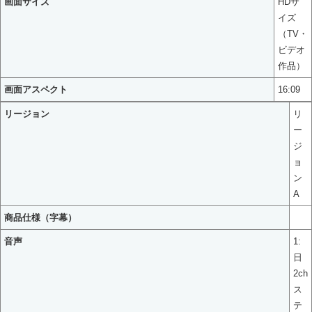
画面サイズ
HDサ
イズ
（TV・
ビデオ
作品）
画面アスペクト
16:09
リージョン
リ
ー
ジ
ョ
ン
A
商品仕様（字幕）
音声
1:
日
2ch
ス
テ