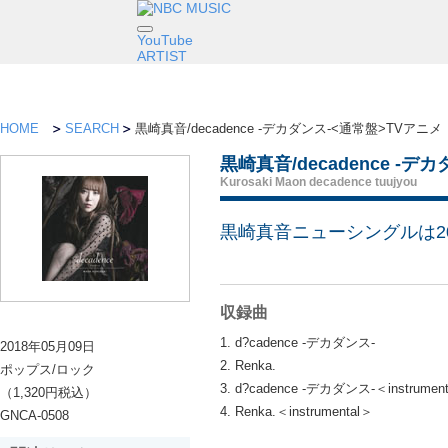
YouTube
ARTIST
HOME
SEARCH
黒崎真音/decadence -デカダンス-<通常盤>T
黒崎真音/decadence
Kurosaki Maon decadence tuujyou
黒崎真音ニューシングルは2
収録曲
1. d?cadence -デカダンス-
2018年05月09日
2. Renka.
ポップス/ロック
3. d?cadence -デカダンス-＜instrumen
（1,320円税込）
4. Renka.＜instrumental＞
GNCA-0508