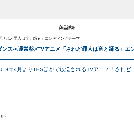
商品詳細
Vアニメ「されど罪人は竜と踊る」エンディングテーマ
 -デカダンス-<通常盤>TVアニメ「されど罪人は竜と踊る」
018年4月よりTBSほかで放送されるTVアニメ「され
tal＞