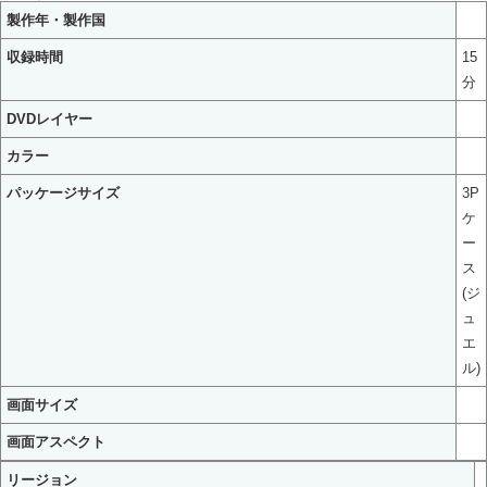
製作年・製作国
収録時間
15
分
DVDレイヤー
カラー
パッケージサイズ
3P
ケ
ー
ス
(ジ
ュ
エ
ル)
画面サイズ
画面アスペクト
リージョン