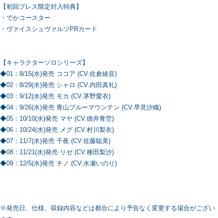
【初回プレス限定封入特典】
・でかコースター
・ヴァイスシュヴァルツPRカード
【キャラクターソロシリーズ】
◆01：8/15(水)発売 ココア (CV.佐倉綾音)
◆02：8/29(水)発売 シャロ (CV.内田真礼)
◆03：9/12(水)発売 モカ (CV.茅野愛衣)
◆04：9/26(水)発売 青山ブルーマウンテン (CV.早見沙織)
◆05：10/10(水)発売 マヤ (CV.徳井青空)
◆06：10/24(水)発売 メグ (CV.村川梨衣)
◆07：11/7(水)発売 千夜 (CV.佐藤聡美)
◆08：11/21(水)発売 リゼ (CV.種田梨沙)
◆09：12/5(水)発売 チノ (CV.水瀬いのり)
※発売日、仕様、収録内容などは都合により予告なく変更する場合がござい