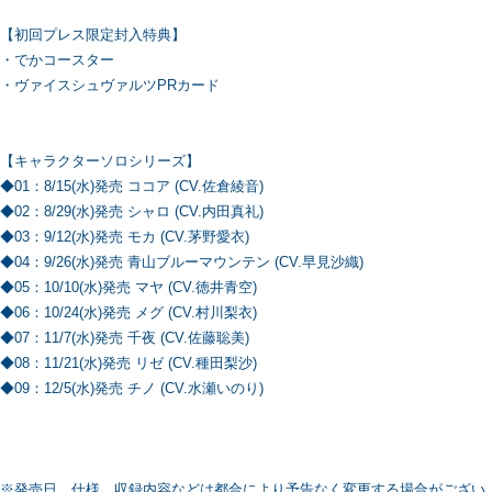
【初回プレス限定封入特典】
・でかコースター
・ヴァイスシュヴァルツPRカード
【キャラクターソロシリーズ】
◆01：8/15(水)発売 ココア (CV.佐倉綾音)
◆02：8/29(水)発売 シャロ (CV.内田真礼)
◆03：9/12(水)発売 モカ (CV.茅野愛衣)
◆04：9/26(水)発売 青山ブルーマウンテン (CV.早見沙織)
◆05：10/10(水)発売 マヤ (CV.徳井青空)
◆06：10/24(水)発売 メグ (CV.村川梨衣)
◆07：11/7(水)発売 千夜 (CV.佐藤聡美)
◆08：11/21(水)発売 リゼ (CV.種田梨沙)
◆09：12/5(水)発売 チノ (CV.水瀬いのり)
※発売日、仕様、収録内容などは都合により予告なく変更する場合がござい