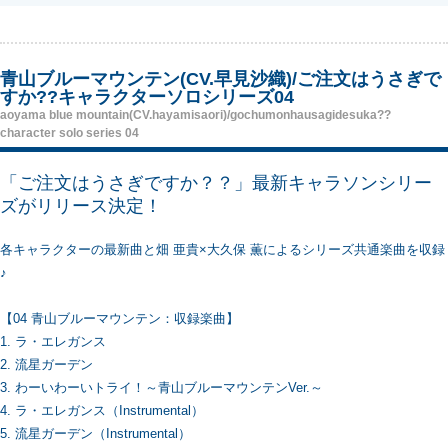
青山ブルーマウンテン(CV.早見沙織)/ご注文はうさぎで
すか??キャラクターソロシリーズ04
aoyama blue mountain(CV.hayamisaori)/gochumonhausagidesuka??
character solo series 04
「ご注文はうさぎですか？？」最新キャラソンシリー
ズがリリース決定！
各キャラクターの最新曲と畑 亜貴×大久保 薫によるシリーズ共通楽曲を収録
♪
【04 青山ブルーマウンテン：収録楽曲】
1. ラ・エレガンス
2. 流星ガーデン
3. わーいわーいトライ！～青山ブルーマウンテンVer.～
4. ラ・エレガンス（Instrumental）
5. 流星ガーデン（Instrumental）