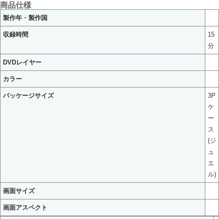
商品仕様
製作年・製作国
収録時間
15
分
DVDレイヤー
カラー
パッケージサイズ
3P
ケ
ー
ス
(ジ
ュ
エ
ル)
画面サイズ
画面アスペクト