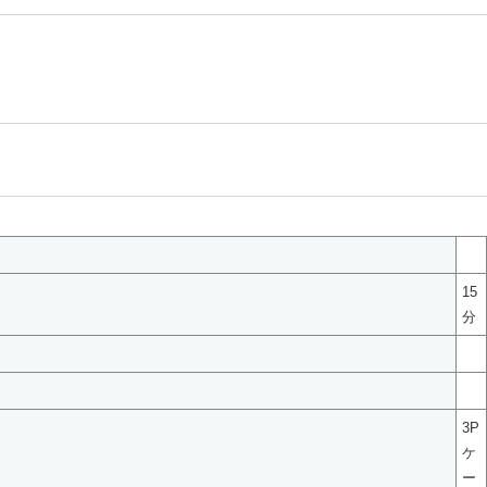
15
分
3P
ケ
ー