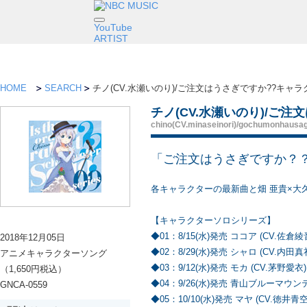
YouTube
ARTIST
HOME
SEARCH
チノ(CV.水瀬いのり)/ご注文はうさぎですか??キャ
チノ(CV.水瀬いのり)/ご
chino(CV.minaseinori)/gochumonhausagi
「ご注文はうさぎですか？
各キャラクターの最新曲と畑 亜貴×大
【キャラクターソロシリーズ】
◆01：8/15(水)発売 ココア (CV.佐倉綾
2018年12月05日
◆02：8/29(水)発売 シャロ (CV.内田真
アニメキャラクターソング
◆03：9/12(水)発売 モカ (CV.茅野愛衣)
（1,650円税込）
◆04：9/26(水)発売 青山ブルーマウンテ
GNCA-0559
◆05：10/10(水)発売 マヤ (CV.徳井青空