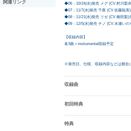
関連リンク
◆06：10/24(水)発売 メグ (CV.村川梨衣
◆07：11/7(水)発売 千夜 (CV.佐藤聡美)
◆08：11/21(水)発売 リゼ (CV.種田梨沙
◆09：12/5(水)発売 チノ (CV.水瀬いの
【収録内容】
各3曲＋instrumental収録予定
※発売日、仕様、収録内容などは都合
収録曲
初回特典
特典