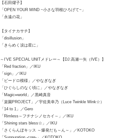
【石田燿子】
「OPEN YOUR MIND ~小さな羽根ひろげて~」
「永遠の花」
【タイナカサチ】
「disillusion」
「きらめく涙は星に」
～I’VE SPECIAL UNITメドレー～【DJ:高瀬一矢（IVE）】
「Red fraction」／IKU
「sign」／IKU
「ビードロ模様」／やなぎなぎ
「ひぐらしのなく頃に」／やなぎなぎ
「Magic∞world」／黒崎真音
「楽園PROJECT」／宇佐美幸乃（Luce Twinkle Wink☆）
「14 to 1」／Gero
「Rimless～フチナシノセカイ～」／IKU
「Shining stars bless☆」／IKU
「さくらんぼキッス ～爆発だも～ん～」／KOTOKO
「Suppuration -core-」／KOTOKO