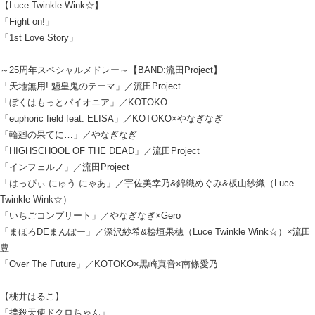
【Luce Twinkle Wink☆】
「Fight on!」
「1st Love Story」
～25周年スペシャルメドレー～【BAND:流田Project】
「天地無用! 魎皇鬼のテーマ」／流田Project
「ぼくはもっとパイオニア」／KOTOKO
「euphoric field feat. ELISA」／KOTOKO×やなぎなぎ
「輪廻の果てに…」／やなぎなぎ
「HIGHSCHOOL OF THE DEAD」／流田Project
「インフェルノ」／流田Project
「はっぴぃ にゅう にゃあ」／宇佐美幸乃&錦織めぐみ&板山紗織（Luce
Twinkle Wink☆）
「いちごコンプリート」／やなぎなぎ×Gero
「まほろDEまんぼー」／深沢紗希&桧垣果穂（Luce Twinkle Wink☆）×流田
豊
「Over The Future」／KOTOKO×黒崎真音×南條愛乃
【桃井はるこ】
「撲殺天使ドクロちゃん」