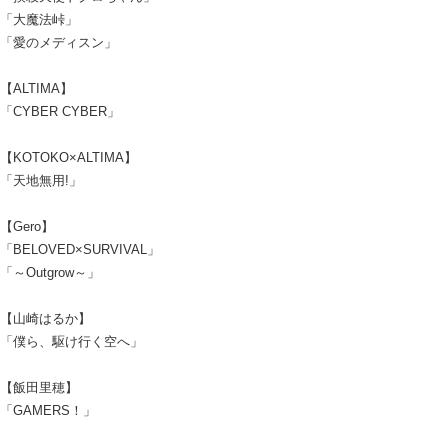
「大魔法峠」
「愛のメディスン」
【ALTIMA】
「CYBER CYBER」
【KOTOKO×ALTIMA】
「天地無用!」
【Gero】
「BELOVED×SURVIVAL」
「～Outgrow～」
【山崎はるか】
「僕ら、駆け行く空へ」
【飯田里穂】
「GAMERS！」