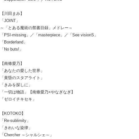
【川田まみ】
「JOINT」
～「とある魔術の禁書目録」メドレー～
「PSI-missing」／「masterpiece」／「See visionS」
「Borderland」
「No buts!」
【南條愛乃】
「あなたの愛した世界」
「黄昏のスタアライト」
「きみを探しに」
「一切は物語」【南條愛乃×やなぎなぎ】
「ゼロイチキセキ」
【KOTOKO】
「Re-sublimity」
「きれいな旋律」
「Chercher ～シャルシェ～」