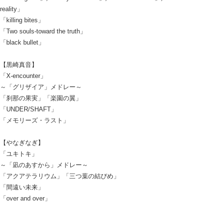
reality」
「killing bites」
「Two souls-toward the truth」
「black bullet」
【黒崎真音】
「X-encounter」
～「グリザイア」メドレー～
「刹那の果実」「楽園の翼」
「UNDER/SHAFT」
「メモリーズ・ラスト」
【やなぎなぎ】
「ユキトキ」
～「凪のあすから」メドレー～
「アクアテラリウム」「三つ葉の結びめ」
「間遠い未来」
「over and over」