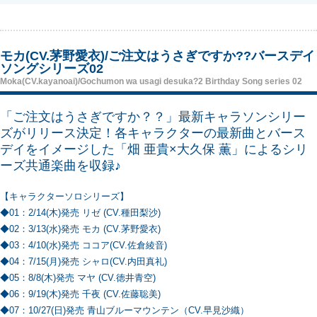
モカ(CV.茅野愛衣)/ご注文はうさぎですか??バースデイ
ソングシリーズ02
Moka(CV.kayanoai)/Gochumon wa usagi desuka?2 Birthday Song series 02
「ご注文はうさぎですか？？」最新キャラソンシリー
ズがリリース決定！各キャラクターの最新曲とバース
デイをイメージした「畑 亜貴×大久保 薫」によるシリ
ーズ共通楽曲を収録♪
【キャラクターソロシリーズ】
◆01：2/14(木)発売 リゼ (CV.種田梨沙)
◆02：3/13(水)発売 モカ (CV.茅野愛衣)
◆03：4/10(水)発売 ココア(CV.佐倉綾音)
◆04：7/15(月)発売 シャロ(CV.内田真礼)
◆05：8/8(木)発売 マヤ (CV.徳井青空)
◆06：9/19(木)発売 千夜 (CV.佐藤聡美)
◆07：10/27(日)発売 青山ブルーマウンテン（CV.早見沙織）