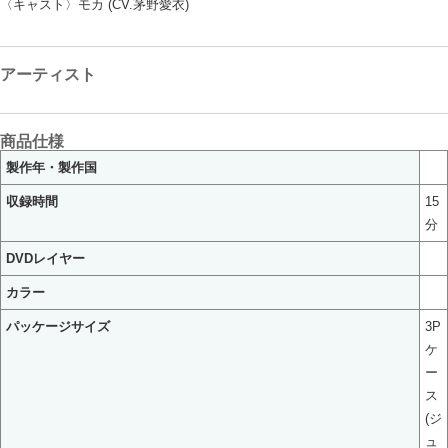
〈キャスト〉モカ (CV.茅野愛衣)
アーティスト
商品仕様
製作年・製作国
収録時間
15
分
DVDレイヤー
カラー
パッケージサイズ
3P
ケ
ー
ス
(ジ
ュ