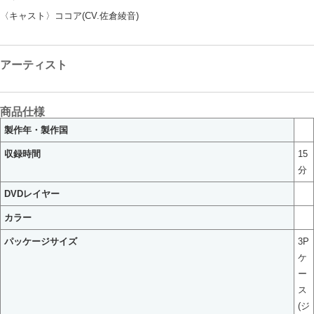
〈キャスト〉ココア(CV.佐倉綾音)
アーティスト
商品仕様
製作年・製作国
収録時間
15
分
DVDレイヤー
カラー
パッケージサイズ
3P
ケ
ー
ス
(ジ