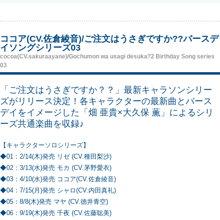
ココア(CV.佐倉綾音)/ご注文はうさぎですか??バースデ
イソングシリーズ03
cocoa(CV.sakuraayane)/Gochumon wa usagi desuka?2 Birthday Song series
03
「ご注文はうさぎですか？？」最新キャラソンシリー
ズがリリース決定！各キャラクターの最新曲とバース
デイをイメージした「畑 亜貴×大久保 薫」によるシリ
ーズ共通楽曲を収録♪
【キャラクターソロシリーズ】
◆01：2/14(木)発売 リゼ (CV.種田梨沙)
◆02：3/13(水)発売 モカ (CV.茅野愛衣)
◆03：4/10(水)発売 ココア(CV.佐倉綾音)
◆04：7/15(月)発売 シャロ(CV.内田真礼)
◆05：8/8(木)発売 マヤ (CV.徳井青空)
◆06：9/19(木)発売 千夜 (CV.佐藤聡美)