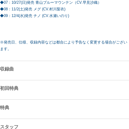
◆07：10/27(日)発売 青山ブルーマウンテン（CV.早見沙織）
◆08：11/2(土)発売 メグ (CV.村川梨衣)
◆09：12/4(水)発売 チノ (CV.水瀬いのり)
※発売日、仕様、収録内容などは都合により予告なく変更する場合がござい
ます。
収録曲
初回特典
特典
スタッフ