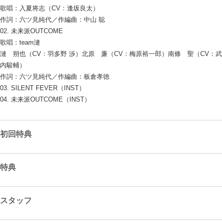
歌唱：入夏将志（CV：逢坂良太）
作詞：六ツ見純代／作編曲：中山 聡
02. 未来派OUTCOME
歌唱：team漣
漣 朔也（CV：羽多野 渉）北原 廉（CV：梅原裕一郎）南條 聖（CV：武
内駿輔）
作詞：六ツ見純代／作編曲：板倉孝徳
03. SILENT FEVER（INST）
04. 未来派OUTCOME（INST）
初回特典
特典
スタッフ