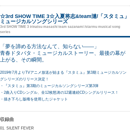
☆3rd SHOW TIME 3☆入夏将志&team漣/「スタミュ」
ミュージカルソングシリーズ
3rd SHOW TIME 3 irinatsu masashi team sazanami /starmu musical song
series
「夢を諦める方法なんて、知らない――」
青春ドタバタ・ミュージカルストーリー、最後の幕が
上がる、その瞬間。
2019年7月よりTVアニメ放送が始まる『スタミュ』第3期ミュージカルソン
グシリーズのリリース決定！
・『スタミュ』第3期のミュージカルソングシリーズ第3弾
・2曲入りCDシングル、全12枚怒涛の12週連続CDシングルリリース！
・描き下ろし版権を使用したジャケット
収録曲
01. SILENT FEVER