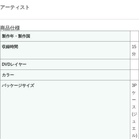
アーティスト
商品仕様
製作年・製作国
収録時間
15
分
DVDレイヤー
カラー
パッケージサイズ
3P
ケ
ー
ス
(ジ
ュ
エ
ル)