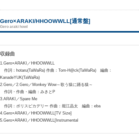
Gero×ARAKI/HHOOWWLL[通常盤]
Gero araki howl
収録曲
1.Gero×ARAKI／HHOOWWLL
作詞：hotaru(TaWaRa) 作曲：Tom-H@ck(TaWaRa) 編曲：
KanadeYUK(TaWaRa)
2.Gero／2.Gero／Monkey Wow～歌う猿に踊る猿～
作詞・作曲・編曲：みきとP
3.ARAKI／Spare Me
作詞：ポリスピカデリー 作曲：堀江晶太 編曲：eba
4.Gero×ARAKI／HHOOWWLL[TV Size]
5.Gero×ARAKI／HHOOWWLL[Instrumental