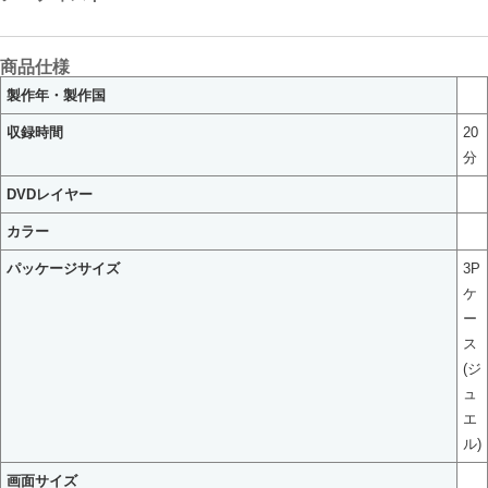
商品仕様
製作年・製作国
収録時間
20
分
DVDレイヤー
カラー
パッケージサイズ
3P
ケ
ー
ス
(ジ
ュ
エ
ル)
画面サイズ