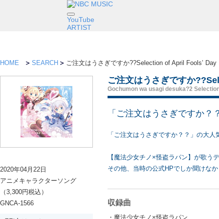
YouTube
ARTIST
HOME
SEARCH
ご注文はうさぎですか??Selection of April Fools’ Day
ご注文はうさぎですか??Selection
Gochumon wa usagi desuka?2 Selection 
「ご注文はうさぎですか？
「ご注文はうさぎですか？？」の大人
【魔法少女チノ×怪盗ラパン】が歌う
その他、当時の公式HPでしか聞けなか
2020年04月22日
アニメキャラクターソング
（3,300円税込）
収録曲
GNCA-1566
・魔法少女チノ×怪盗ラパン