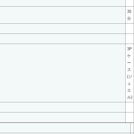
35
分
3P
ケ
ー
ス
(ジ
ュ
エ
ル)