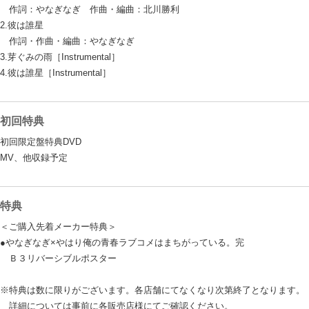
作詞：やなぎなぎ 作曲・編曲：北川勝利
2.彼は誰星
作詞・作曲・編曲：やなぎなぎ
3.芽ぐみの雨［Instrumental］
4.彼は誰星［Instrumental］
初回特典
初回限定盤特典DVD
MV、他収録予定
特典
＜ご購入先着メーカー特典＞
●やなぎなぎ×やはり俺の青春ラブコメはまちがっている。完
Ｂ３リバーシブルポスター
※特典は数に限りがございます。各店舗にてなくなり次第終了となります。
詳細については事前に各販売店様にてご確認ください。