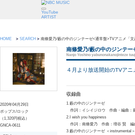
YouTube
ARTIST
HOME
SEARCH
南條愛乃/藪の中のジンテーゼ<通常盤>TVアニメ「
南條愛乃/藪の中のジンテー
Nanjo Yoshino yabunonakanojinteze tuu
４月より放送開始のTVアニ
収録曲
1.藪の中のジンテーゼ
2020年04月29日
作詞：イシイジロウ 作曲・編曲：藤間 仁 (
ポップス/ロック
2.I wish you happiness
（1,320円税込）
作詞：南條愛乃 作曲：増谷 賢 編
GNCA-0611
3.藪の中のジンテーゼ ＜instrumental