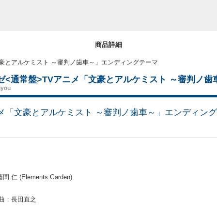
商品詳細
文豪とアルケミスト ～審判ノ歯車～」エンディングテーマ
ゼ<通常盤>TVアニメ「文豪とアルケミスト ～審判ノ
jyou
メ「文豪とアルケミスト ～審判ノ歯車～」エンディン
Elements Garden)
曲：長田直之
＞