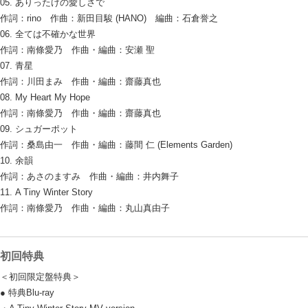
05. ありったけの愛しさで
作詞：rino 作曲：新田目駿 (HANO) 編曲：石倉誉之
06. 全ては不確かな世界
作詞：南條愛乃 作曲・編曲：安瀬 聖
07. 青星
作詞：川田まみ 作曲・編曲：齋藤真也
08. My Heart My Hope
作詞：南條愛乃 作曲・編曲：齋藤真也
09. シュガーポット
作詞：桑島由一 作曲・編曲：藤間 仁 (Elements Garden)
10. 余韻
作詞：あさのますみ 作曲・編曲：井内舞子
11. A Tiny Winter Story
作詞：南條愛乃 作曲・編曲：丸山真由子
初回特典
＜初回限定盤特典＞
● 特典Blu-ray