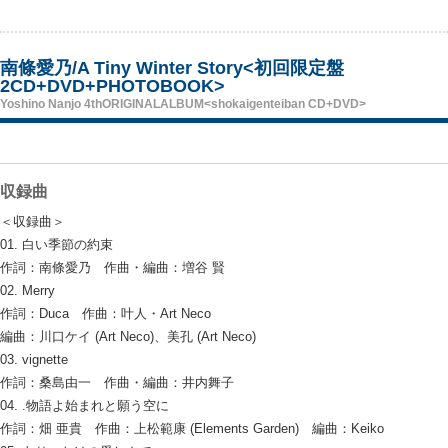
南條愛乃/A Tiny Winter Story<初回限定盤
2CD+DVD+PHOTOBOOK>
Yoshino Nanjo 4thORIGINALALBUM<shokaigenteiban CD+DVD>
収録曲
＜収録曲＞
01. 白い季節の約束
作詞：南條愛乃 作曲・編曲：増谷 賢
02. Merry
作詞：Duca 作曲：叶人・Art Neco
編曲：川口ケイ (Art Neco)、美孔 (Art Neco)
03. vignette
作詞：桑島由一 作曲・編曲：井内舞子
04. .物語よ始まれと願う空に
作詞：畑 亜貴 作曲：上松範康 (Elements Garden) 編曲：Keiko