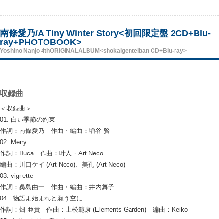
南條愛乃/A Tiny Winter Story<初回限定盤 2CD+Blu-
ray+PHOTOBOOK>
Yoshino Nanjo 4thORIGINALALBUM<shokaigenteiban CD+Blu-ray>
収録曲
＜収録曲＞
01. 白い季節の約束
作詞：南條愛乃 作曲・編曲：増谷 賢
02. Merry
作詞：Duca 作曲：叶人・Art Neco
編曲：川口ケイ (Art Neco)、美孔 (Art Neco)
03. vignette
作詞：桑島由一 作曲・編曲：井内舞子
04. .物語よ始まれと願う空に
作詞：畑 亜貴 作曲：上松範康 (Elements Garden) 編曲：Keiko