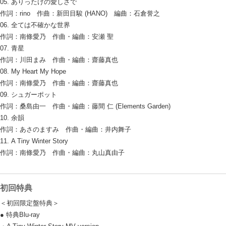
05. ありったけの愛しさで
作詞：rino 作曲：新田目駿 (HANO) 編曲：石倉誉之
06. 全ては不確かな世界
作詞：南條愛乃 作曲・編曲：安瀬 聖
07. 青星
作詞：川田まみ 作曲・編曲：齋藤真也
08. My Heart My Hope
作詞：南條愛乃 作曲・編曲：齋藤真也
09. シュガーポット
作詞：桑島由一 作曲・編曲：藤間 仁 (Elements Garden)
10. 余韻
作詞：あさのますみ 作曲・編曲：井内舞子
11. A Tiny Winter Story
作詞：南條愛乃 作曲・編曲：丸山真由子
初回特典
＜初回限定盤特典＞
● 特典Blu-ray