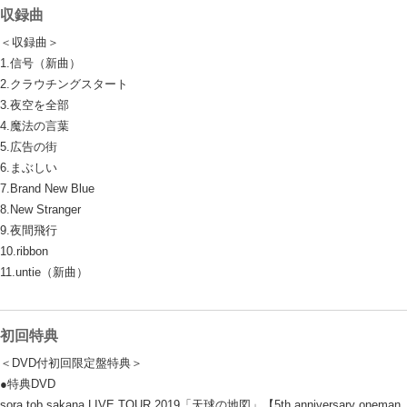
収録曲
＜収録曲＞
1.信号（新曲）
2.クラウチングスタート
3.夜空を全部
4.魔法の言葉
5.広告の街
6.まぶしい
7.Brand New Blue
8.New Stranger
9.夜間飛行
10.ribbon
11.untie（新曲）
初回特典
＜DVD付初回限定盤特典＞
●特典DVD
sora tob sakana LIVE TOUR 2019「天球の地図」【5th anniversary oneman