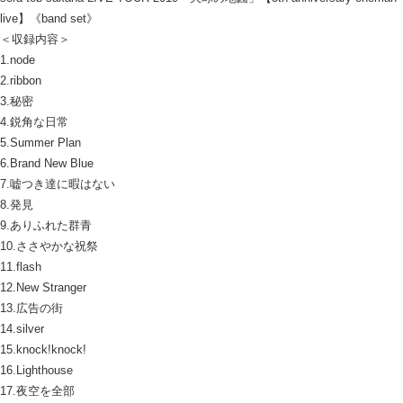
live】《band set》
＜収録内容＞
1.node
2.ribbon
3.秘密
4.鋭角な日常
5.Summer Plan
6.Brand New Blue
7.嘘つき達に暇はない
8.発見
9.ありふれた群青
10.ささやかな祝祭
11.flash
12.New Stranger
13.広告の街
14.silver
15.knock!knock!
16.Lighthouse
17.夜空を全部