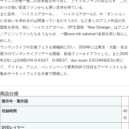
ーマンスが唯一無二の世界観を作り出し、アイドルファンのみならず、こだ
わりの強い音楽ファンからも厚い支持を得ている。
また近年、「ハイスコアガール」、「ハイスコアガール2」や「ダンジョン
に出会いを求めるのは間違っているだろうか2」など多くのアニメ作品の主
題歌を担当。特に「ハイスコアガール」OP主題歌「New Stranger」はアニメ
／アニソンファンたちをうならせ、一躍sora tob sakanaの名前を世に知らし
めした。
ワンマンライブや主催フェスも積極的に行い、2019年には東京・大阪・名古
屋でのワンマンライブツアーを開催。各地でソールドアウトした。また2020
年2月にはSHIBUYA O-EAST、O-WEST、duo music EXCHANGE3か所に
て、アイドル、アニメ、バンドシーンで業界内外で注目をアーティストらを
集めサーキットフェスを主催で開催した。
商品仕様
製作年・製作国
収録時間
45
分
DVDレイヤー