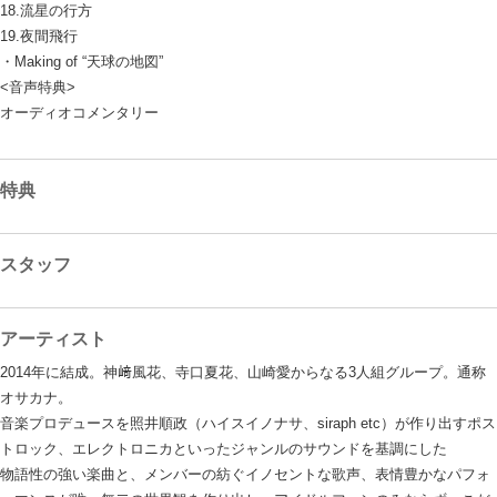
18.流星の行方
19.夜間飛行
・Making of “天球の地図”
<音声特典>
オーディオコメンタリー
特典
スタッフ
アーティスト
2014年に結成。神﨑風花、寺口夏花、山崎愛からなる3人組グループ。通称
オサカナ。
音楽プロデュースを照井順政（ハイスイノナサ、siraph etc）が作り出すポス
トロック、エレクトロニカといったジャンルのサウンドを基調にした
物語性の強い楽曲と、メンバーの紡ぐイノセントな歌声、表情豊かなパフォ