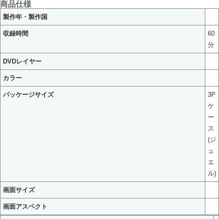
商品仕様
製作年・製作国
収録時間
60
分
DVDレイヤー
カラー
パッケージサイズ
3P
ケ
ー
ス
(ジ
ュ
エ
ル)
画面サイズ
画面アスペクト