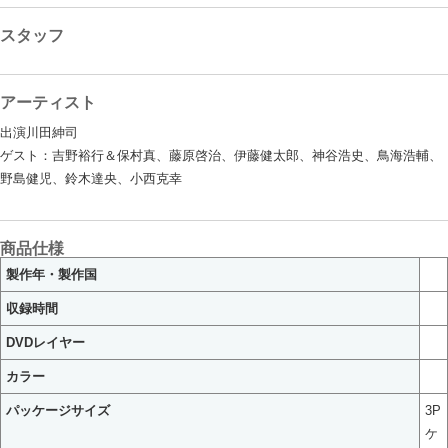
スタッフ
アーティスト
出演川田紳司
ゲスト：吉野裕行＆保村真、藤原啓治、伊藤健太郎、神谷浩史、鳥海浩輔、
野島健児、鈴木達央、小西克幸
商品仕様
製作年・製作国
収録時間
DVDレイヤー
カラー
パッケージサイズ
3P
ケ