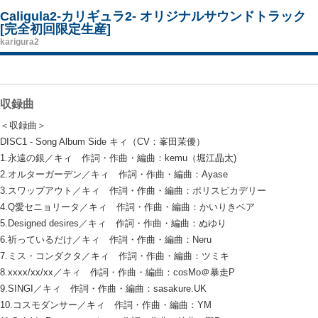
Caligula2-カリギュラ2- オリジナルサウンドトラック
[完全初回限定生産]
karigura2
収録曲
＜収録曲＞
DISC1 - Song Album Side キィ（CV：峯田茉優）
1.永遠の銀／キィ 作詞・作曲・編曲：kemu（堀江晶太)
2.オルターガーデン／キィ 作詞・作曲・編曲：Ayase
3.スワップアウト／キィ 作詞・作曲・編曲：ポリスピカデリー
4.Q愛セニョリータ／キィ 作詞・作曲・編曲：かいりきベア
5.Designed desires／キィ 作詞・作曲・編曲：ぬゆり
6.祈っているだけ／キィ 作詞・作曲・編曲：Neru
7.ミス・コンダクタ／キィ 作詞・作曲・編曲：ツミキ
8.xxxx/xx/xx／キィ 作詞・作曲・編曲：cosMo＠暴走P
9.SINGI／キィ 作詞・作曲・編曲：sasakure.UK
10.コスモダンサー／キィ 作詞・作曲・編曲：YM