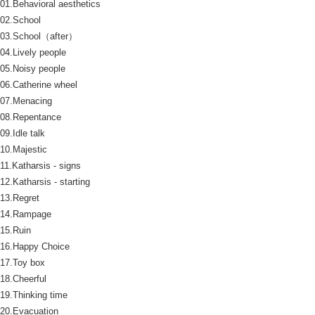
01.Behavioral aesthetics
02.School
03.School（after）
04.Lively people
05.Noisy people
06.Catherine wheel
07.Menacing
08.Repentance
09.Idle talk
10.Majestic
11.Katharsis - signs
12.Katharsis - starting
13.Regret
14.Rampage
15.Ruin
16.Happy Choice
17.Toy box
18.Cheerful
19.Thinking time
20.Evacuation