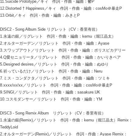
11.Suicide Prototype／キィ 作詞・作曲・編曲：鬱P
12.Distorted † Happiness／キィ 作詞・作曲・編曲：cosMo＠暴走P
13.Orbit／キィ 作詞・作曲・編曲：みきとP
DISC2 - Song Album Side リグレット（CV：香里有佐）
1.永遠の銀／リグレット 作詞・作曲・編曲：kemu（堀江晶太）
2.オルターガーデン／リグレット 作詞・作曲・編曲：Ayase
3.スワップアウト／リグレット 作詞・作曲・編曲：ポリスピカデリー
4.Q愛セニョリータ／リグレット 作詞・作曲・編曲：かいりきベア
5.Designed desires／リグレット 作詞・作曲・編曲：ぬゆり
6.祈っているだけ／リグレット 作詞・作曲・編曲：Neru
7.ミス・コンダクタ／リグレット 作詞・作曲・編曲：ツミキ
8.xxxx/xx/xx／リグレット 作詞・作曲・編曲：cosMo＠暴走P
9.SINGI／リグレット 作詞・作曲・編曲：sasakure.UK
10.コスモダンサー／リグレット 作詞・作曲・編曲：YM
DISC3 - Song Remix Album リグレット（CV：香里有佐）
1.永遠の銀(Remix)／リグレット 作詞・作曲：kemu（堀江晶太）Remix：
TeddyLoid
2.オルターガーデン(Remix)／リグレット 作詞・作曲：Ayase Remix：