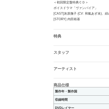
＜初回限定盤特典ＣＤ＞
ボイスドラマ「ヴァンパイア」
[CAST]灰原撫子 (CV: 和氣あず未)、緋
[STORY] 内田裕基
特典
スタッフ
アーティスト
商品仕様
製作年・製作国
収録時間
DVDレイヤー