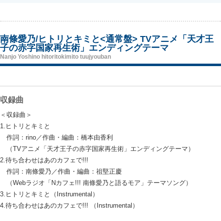
南條愛乃/ヒトリとキミと<通常盤> TVアニメ「天才王
子の赤字国家再生術」エンディングテーマ
Nanjo Yoshino hitoritokimito tuujyouban
収録曲
＜収録曲＞
1.ヒトリとキミと
作詞：rino／作曲・編曲：橋本由香利
（TVアニメ「天才王子の赤字国家再生術」エンディングテーマ）
2.待ち合わせはあのカフェで!!!
作詞：南條愛乃／作曲・編曲：祖堅正慶
（Webラジオ「Nカフェ!!! 南條愛乃と語るモア」テーマソング）
3.ヒトリとキミと（Instrumental）
4.待ち合わせはあのカフェで!!! （Instrumental）