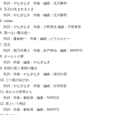
作詞：やなぎなぎ 作曲・編曲：北川勝利
4. 宝石の生まれるとき
作詞：やなぎなぎ 作曲・編曲：北川勝利
5. melee
作詞：やなぎなぎ 作曲：小野貴光 編曲：戸田章世
6. 飛べない魔法使い
作詞：藤倉絢一 作曲・編曲：ピクセルビー
7. 恋文
作詞：都乃河勇人 作曲：折戸伸治 編曲：MANYO
8. オールトの夢
作詞・作曲・編曲：やなぎなぎ
9. 未明の君と薄明の魔法
作詞・作曲：やなぎなぎ 編曲：保刈久明
10. 三つ葉の結びめ
作詞：やなぎなぎ 作曲・編曲：出羽良彰
11. 終わりの世界から
作詞・作曲：麻枝准 編曲：SHOGO
12. 君という神話
作詞・作曲：麻枝准 編曲：MANYO