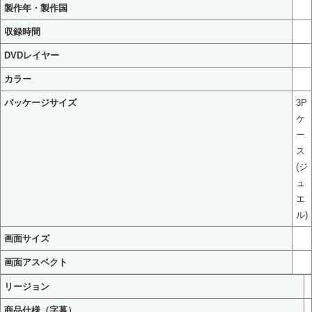
製作年・製作国
収録時間
DVDレイヤー
カラー
パッケージサイズ
3P
ケ
ー
ス
(ジ
ュ
エ
ル)
画面サイズ
画面アスペクト
リージョン
商品仕様（字幕）