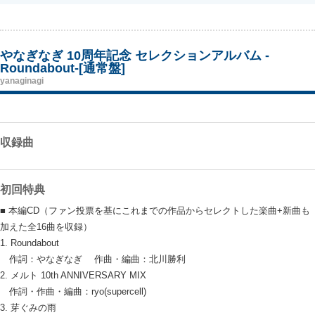
やなぎなぎ 10周年記念 セレクションアルバム -
Roundabout-[通常盤]
yanaginagi
収録曲
初回特典
■ 本編CD（ファン投票を基にこれまでの作品からセレクトした楽曲+新曲も
加えた全16曲を収録）
1. Roundabout
作詞：やなぎなぎ 作曲・編曲：北川勝利
2. メルト 10th ANNIVERSARY MIX
作詞・作曲・編曲：ryo(supercell)
3. 芽ぐみの雨