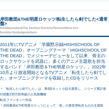
岸田教団&THE明星ロケッツ/転生したら剣でした<通常
盤>
Kisidakyoudan&The Akebosi Rockets/Tenseishitara Ken
Deshita<Syokaigenteiban>
2011年にTVアニメ「学園黙示録HIGHSCHOOL OF
THE DEAD」オープニングテーマ「HIGHSCHOOL OF
THE DEAD」でメジャーデビューをして以来、骨太の
ロックサウンドを武器に、多くのアニメ主題歌を担当
するバンド「岸田教団＆THE明星ロケッツ」。2022年
10月より放送開始となるTVアニメ「転生したら剣でし
た」オープニングテーマを収録したCDをリリース
＊「転生したら剣でした」は、第4回ネット小説大賞受し、シリーズ累計発
行部数230万部突破の人気無機物
転生ファンタジー作品
＊岸田教団&THE明星ロケッツにとって「初」の異世界転生ものの主題歌