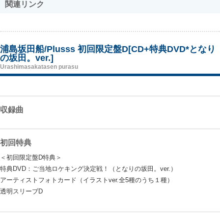
関連リンク
浦島坂田船/Plusss 初回限定盤D[CD+特典DVD*となり
の坂田。ver.]
Urashimasakatasen purasu
収録曲
初回特典
＜初回限定盤D特典＞
特典DVD：ご当地ロケキング決定戦！（となりの坂田。ver.）
アーティストフォトカード（イラストver.全5種のうち１種）
透明スリーブD