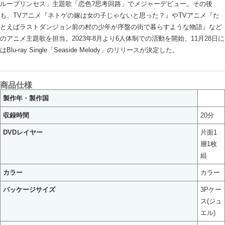
ループリンセス」主題歌「恋色?思考回路」でメジャーデビュー。その後
も、TVアニメ『ネトゲの嫁は女の子じゃないと思った？』やTVアニメ『た
とえばラストダンジョン前の村の少年が序盤の街で暮らすような物語』など
のアニメ主題歌を担当。2023年8月より6人体制での活動を開始、11月28日に
はBlu-ray Single「Seaside Melody」のリリースが決定した。
商品仕様
製作年・製作国
収録時間
20分
DVDレイヤー
片面1
層1枚
組
カラー
カラー
パッケージサイズ
3Pケー
ス(ジュ
エル)