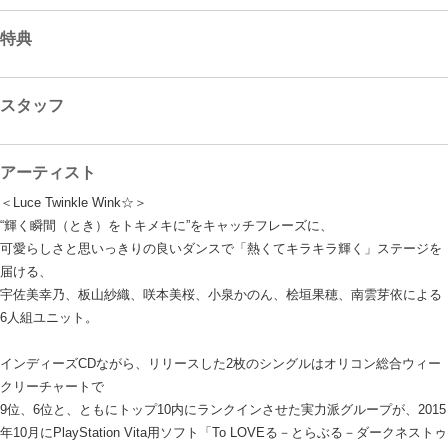
特典
スタッフ
アーティスト
＜Luce Twinkle Wink☆＞
“輝く瞬間（とき）をトキメキに”をキャッチフレーズに、
可愛らしさと思いっきりの良いダンスで「熱くてキラキラ輝く」ステージを
届ける、
宇佐美幸乃、板山紗織、咲本美桜、小泉かのん、桧垣果穂、南雲芽依による
6人組ユニット。
インディーズCDながら、リリースした2枚のシングルはオリコン総合ウィー
クリーチャートで
9位、6位と、ともにトップ10内にランクインさせた実力派グループが、2015
年10月にPlayStation Vita用ソフト「To LOVEる－とらぶる－ダークネストゥ