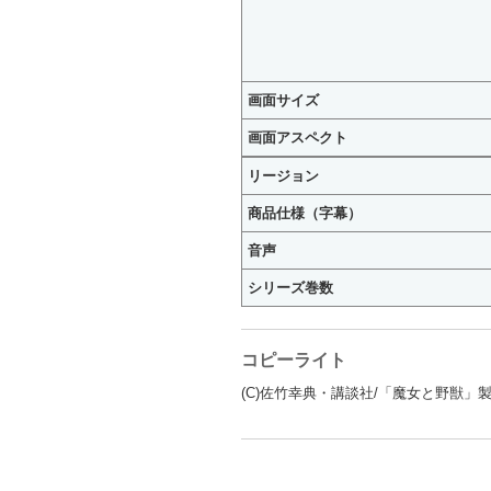
画面サイズ
画面アスペクト
リージョン
商品仕様（字幕）
音声
シリーズ巻数
コピーライト
(C)佐竹幸典・講談社/「魔女と野獣」