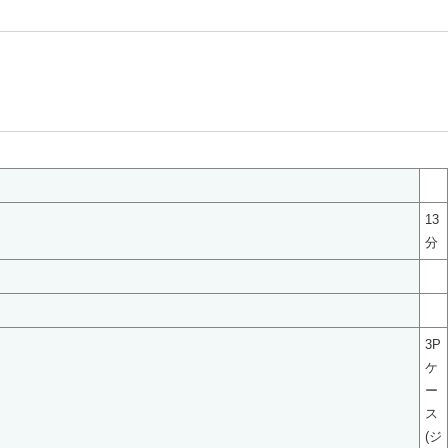
13
分
3P
ケ
ー
ス
(ジ