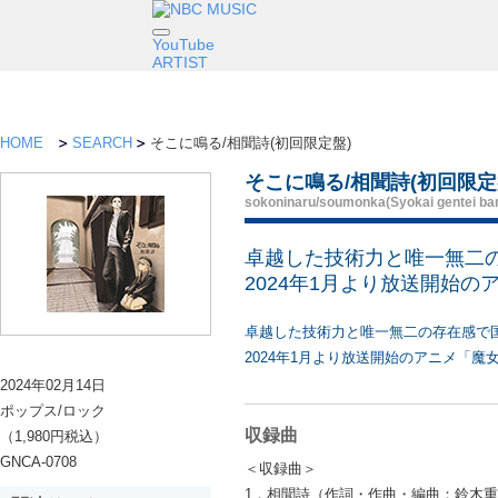
YouTube
ARTIST
HOME
SEARCH
そこに鳴る/相聞詩(初回限定盤)
そこに鳴る/相聞詩(初回限定
sokoninaru/soumonka(Syokai gentei ba
卓越した技術力と唯一無二
2024年1月より放送開始
卓越した技術力と唯一無二の存在感で
2024年1月より放送開始のアニメ「
2024年02月14日
ポップス/ロック
収録曲
（1,980円税込）
GNCA-0708
＜収録曲＞
1．相聞詩（作詞・作曲・編曲：鈴木