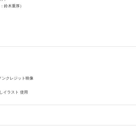
曲：鈴木重厚）
ノンクレジット映像
しイラスト 使用