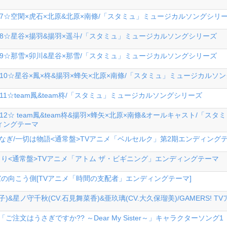
IME 7☆空閑×虎石×北原&北原×南條/「スタミュ」ミュージカルソングシリ
IME 8☆星谷×揚羽&揚羽×遥斗/「スタミュ」ミュージカルソングシリーズ
IME 9☆那雪×卯川&星谷×那雪/「スタミュ」ミュージカルソングシリーズ
IME 10☆星谷×鳳×柊&揚羽×蜂矢×北原×南條/「スタミュ」ミュージカルソ
IME 11☆team鳳&team柊/「スタミュ」ミュージカルソングシリーズ
IME 12☆ team鳳&team柊&揚羽×蜂矢×北原×南條&オールキャスト/
ィングテーマ
なぎなぎ/一切は物語<通常盤>TVアニメ「ベルセルク」第2期エンディング
まり<通常盤>TVアニメ「アトム ザ・ビギニング」エンディングテーマ
窓の向こう側[TVアニメ「時間の支配者」エンディングテーマ]
子)&星ノ守千秋(CV.石見舞菜香)&亜玖璃(CV.大久保瑠美)/GAMERS
ご注文はうさぎですか?? ～Dear My Sister～」キャラクターソング1