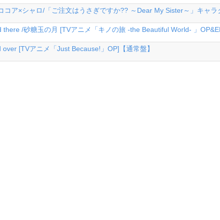
コア×シャロ/「ご注文はうさぎですか?? ～Dear My Sister～」キャ
 there /砂糖玉の月 [TVアニメ「キノの旅 -the Beautiful World- 」
 over [TVアニメ「Just Because!」OP]【通常盤】