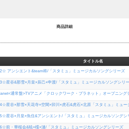
商品詳細
タイトル名
IME 2☆ アンシエント&team柊/「スタミュ」ミュージカルソングシリーズ
IME 3☆星谷&那雪×月皇×辰己×申渡/「スタミュ」ミュージカルソングシリ
ckwork planet<通常盤>TVアニメ「クロックワーク・プラネット」オープニン
TIME 4☆星谷×那雪×天花寺×空閑×卯川×虎石&虎石×北原「スタミュ」ミ
TIME 5☆星谷×月皇×魚住&アンシエント/「スタミュ」ミュージカルソング
IME 6☆前・華桜会&暁×楪×漣/「スタミュ」ミュージカルソングシリーズ