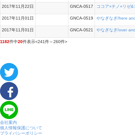
2017年11月22日
GNCA-0517
ココア×チノ×リゼ&コ
シングル
2017年11月01日
GNCA-0519
やなぎなぎ/here and
シングル
2017年11月01日
GNCA-0521
やなぎなぎ/over and
シングル
1182
件中
20
件表示
<241件～260件>
会社案内
個人情報保護について
プライバシーポリシー