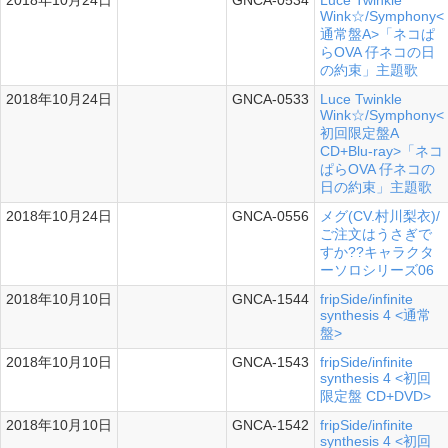
2018年10月24日
GNCA-0534
Luce Twinkle
シングル
Wink☆/Symphony<
通常盤A>「ネコぱ
らOVA 仔ネコの日
の約束」主題歌
2018年10月24日
GNCA-0533
Luce Twinkle
シングル
Wink☆/Symphony<
初回限定盤A
CD+Blu-ray>「ネコ
ぱらOVA 仔ネコの
日の約束」主題歌
2018年10月24日
GNCA-0556
メグ(CV.村川梨衣)/
シングル
ご注文はうさぎで
すか??キャラクタ
ーソロシリーズ06
2018年10月10日
GNCA-1544
fripSide/infinite
synthesis 4 <通常
盤>
2018年10月10日
GNCA-1543
fripSide/infinite
synthesis 4 <初回
限定盤 CD+DVD>
2018年10月10日
GNCA-1542
fripSide/infinite
synthesis 4 <初回