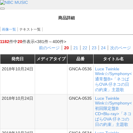
商品詳細
画像一覧
テキスト一覧
1182
件中
20
件表示
<381件～400件>
前のページ
20
21
22
23
24
次のページ
発売日
メディアタイプ
品番
タイトル名
2018年10月24日
GNCA-0536
Luce Twinkle
シングル
Wink☆/Symphony<
通常盤B>「ネコぱ
らOVA 仔ネコの日
の約束」主題歌
2018年10月24日
GNCA-0535
Luce Twinkle
シングル
Wink☆/Symphony<
初回限定盤B
CD+Blu-ray>「ネコ
ぱらOVA 仔ネコの
日の約束」主題歌