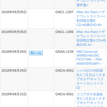
ナワレトラベラー<
通常盤>
2018年09月05日
GNCL-1307
After the Rain/イザ
ナワレトラベラー<
初回限定盤B
CD+特典DVD-B>
2018年09月05日
GNCL-1306
After the Rain/イザ
ナワレトラベラー<
初回限定盤A CD+特
典DVD-A>
2018年08月29日
GNXA-1239
NBCUniversal
ANIME×MUSIC
FESTIVAL～25th
ANNIVERSARY～
2018年08月29日
GNCA-0552
シャロ(CV.内田真
シングル
礼)/ご注文はうさぎ
ですか??キャラク
ターソロシリーズ
02
2018年08月15日
GNCA-0551
ココア(CV.佐倉綾
シングル
音)/ご注文はうさぎ
ですか??キャラク