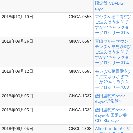
限定盤 CD+Blu-
ray>
2018年10月10日
GNCA-0555
マヤ(CV.徳井青空)/
シングル
ご注文はうさぎで
すか??キャラクタ
ーソロシリーズ05
2018年09月26日
GNCA-0554
青山ブルーマウン
シングル
テン(CV.早見沙織)/
ご注文はうさぎで
すか??キャラクタ
ーソロシリーズ04
2018年09月12日
GNCA-0558
モカ(CV.茅野愛衣)/
シングル
ご注文はうさぎで
すか??キャラクタ
ーソロシリーズ03
2018年09月05日
GNCA-1537
飯田里穂/Special
days<通常盤>
2018年09月05日
GNCA-1536
飯田里穂/Special
days<初回限定盤
CD+Blu-ray>
2018年09月05日
GNCL-1308
After the Rain/イザ