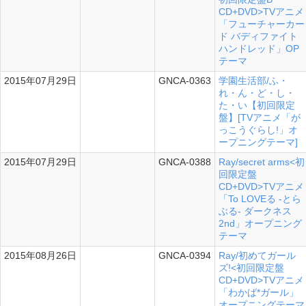
CD+DVD>TVアニメ
「フューチャーカー
ド バディファイト
ハンドレッド」OP
テーマ
2015年07月29日
GNCA-0363
学園生活部/ふ・
シングル
れ・ん・ど・し・
た・い【初回限定
盤】[TVアニメ「が
っこうぐらし!」オ
ープニングテーマ]
2015年07月29日
GNCA-0388
Ray/secret arms<初
シングル
回限定盤
CD+DVD>TVアニメ
「To LOVEる -とら
ぶる- ダークネス
2nd」オープニング
テーマ
2015年08月26日
GNCA-0394
Ray/初めてガール
シングル
ズ!<初回限定盤
CD+DVD>TVアニメ
「わかば*ガール」
オープニングテーマ