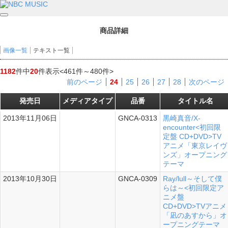
商品詳細
画像一覧
テキスト一覧
1182
件中
20
件表示
<461件～480件>
前のページ
24
25
26
27
28
次のページ
発売日
メディアタイプ
品番
タイトル名
2013年11月06日
GNCA-0313
黒崎真音/X-
シングル
encounter<初回限
定盤 CD+DVD>TV
アニメ「東京レイヴ
ンズ」オープニング
テーマ
2013年10月30日
GNCA-0309
Ray/lull～そして僕
シングル
らは～<初回限定ア
ニメ盤
CD+DVD>TVアニメ
「凪のあすから」オ
ープニングテーマ