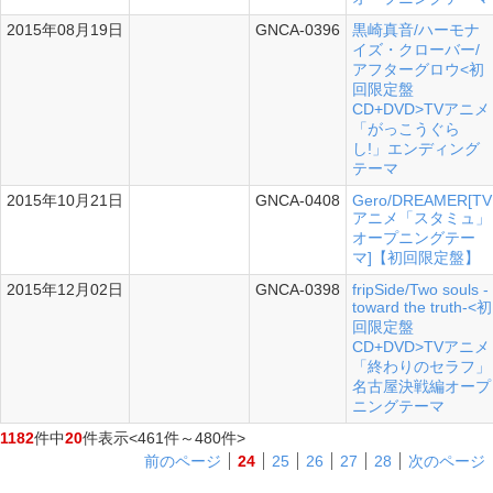
2015年08月19日
GNCA-0396
黒崎真音/ハーモナ
シングル
イズ・クローバー/
アフターグロウ<初
回限定盤
CD+DVD>TVアニメ
「がっこうぐら
し!」エンディング
テーマ
2015年10月21日
GNCA-0408
Gero/DREAMER[TV
シングル
アニメ「スタミュ」
オープニングテー
マ]【初回限定盤】
2015年12月02日
GNCA-0398
fripSide/Two souls -
シングル
toward the truth-<初
回限定盤
CD+DVD>TVアニメ
「終わりのセラフ」
名古屋決戦編オープ
ニングテーマ
1182
件中
20
件表示
<461件～480件>
前のページ
24
25
26
27
28
次のページ