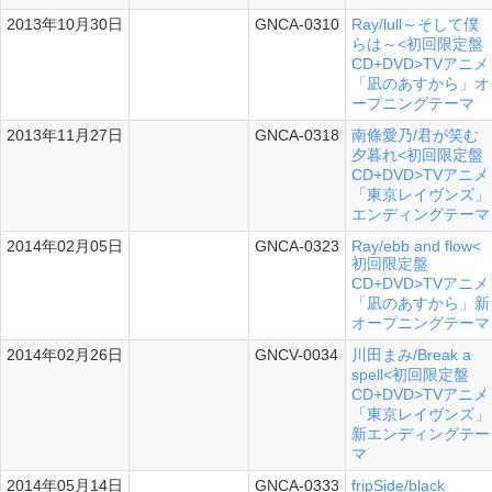
2013年10月30日
GNCA-0310
Ray/lull～そして僕
シングル
らは～<初回限定盤
CD+DVD>TVアニメ
「凪のあすから」オ
ープニングテーマ
2013年11月27日
GNCA-0318
南條愛乃/君が笑む
シングル
夕暮れ<初回限定盤
CD+DVD>TVアニメ
「東京レイヴンズ」
エンディングテーマ
2014年02月05日
GNCA-0323
Ray/ebb and flow<
シングル
初回限定盤
CD+DVD>TVアニメ
「凪のあすから」新
オープニングテーマ
2014年02月26日
GNCV-0034
川田まみ/Break a
シングル
spell<初回限定盤
CD+DVD>TVアニメ
「東京レイヴンズ」
新エンディングテー
マ
2014年05月14日
GNCA-0333
fripSide/black
シングル