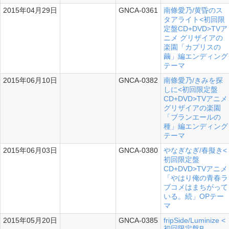
2015年04月29日
GNCA-0361
南條愛乃/黄昏のス
シングル
タアライト<初回限
定盤CD+DVD>TVア
ニメ グリザイアの
楽園「カプリスの
繭」編エンディング
テーマ
2015年06月10日
GNCA-0382
南條愛乃/きみを探
シングル
しに<初回限定盤
CD+DVD>TVアニメ
グリザイアの楽園
「ブランエールの
種」編エンディング
テーマ
2015年06月03日
GNCA-0380
やなぎなぎ/春擬き<
シングル
初回限定盤
CD+DVD>TVアニメ
「やはり俺の青春ラ
ブコメはまちがって
いる。続」OPテー
マ
2015年05月20日
GNCA-0385
fripSide/Luminize <
シングル
初回限定盤B