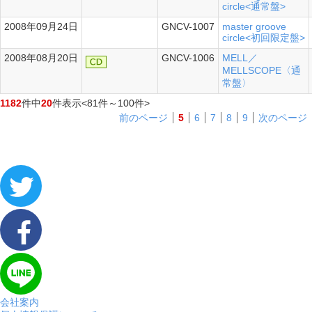
circle<通常盤>
2008年09月24日
GNCV-1007
master groove
circle<初回限定盤>
2008年08月20日
GNCV-1006
MELL／
MELLSCOPE〈通
常盤〉
1182
件中
20
件表示
<81件～100件>
前のページ
5
6
7
8
9
次のページ
会社案内