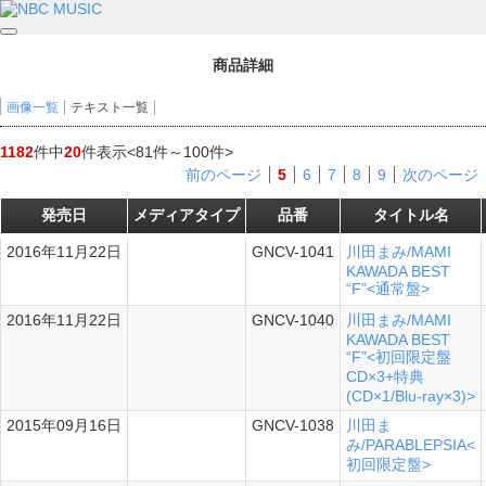
商品詳細
画像一覧
テキスト一覧
1182
件中
20
件表示
<81件～100件>
前のページ
5
6
7
8
9
次のページ
発売日
メディアタイプ
品番
タイトル名
2016年11月22日
GNCV-1041
川田まみ/MAMI
KAWADA BEST
“F”<通常盤>
2016年11月22日
GNCV-1040
川田まみ/MAMI
KAWADA BEST
“F”<初回限定盤
CD×3+特典
(CD×1/Blu-ray×3)>
2015年09月16日
GNCV-1038
川田ま
み/PARABLEPSIA<
初回限定盤>