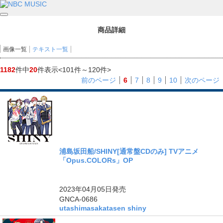
商品詳細
画像一覧
テキスト一覧
1182
件中
20
件表示
<101件～120件>
前のページ
6
7
8
9
10
次のページ
浦島坂田船/SHINY[通常盤CDのみ] TVアニメ
「Opus.COLORs」OP
ングル
2023年04月05日
発売
GNCA-0686
utashimasakatasen shiny