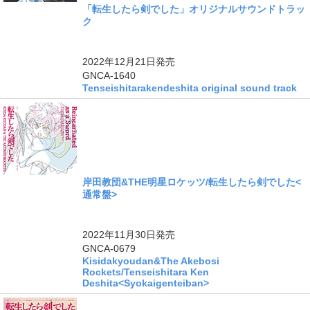
「転生したら剣でした」オリジナルサウンドトラッ
ク
2022年12月21日
発売
GNCA-1640
Tenseishitarakendeshita original sound track
岸田教団&THE明星ロケッツ/転生したら剣でした<
通常盤>
ングル
2022年11月30日
発売
GNCA-0679
Kisidakyoudan&The Akebosi
Rockets/Tenseishitara Ken
Deshita<Syokaigenteiban>