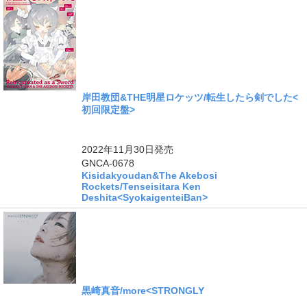
岸田教団&THE明星ロケッツ/転生したら剣でした<
初回限定盤>
ングル
2022年11月30日
発売
GNCA-0678
Kisidakyoudan&The Akebosi
Rockets/Tenseisitara Ken
Deshita<SyokaigenteiBan>
黒崎真音/more<STRONGLY