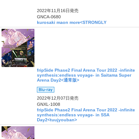
ングル
2022年11月16日
発売
GNCA-0680
kurosaki maon more<STRONGLY
fripSide Phase2 Final Arena Tour 2022 -infinite
synthesis:endless voyage- in Saitama Super
Arena Day2<通常版>
2022年12月07日
発売
GNXL-1008
fripSide Phase2 Final Arena Tour 2022 -infinite
synthesis:endless voyage- in SSA
Day2<tuujyouban>