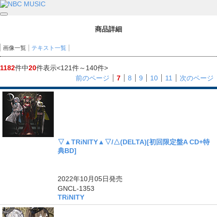
商品詳細
画像一覧
テキスト一覧
1182
件中
20
件表示
<121件～140件>
前のページ
7
8
9
10
11
次のページ
▽▲TRiNITY▲▽/△(DELTA)[初回限定盤A CD+特
典BD]
2022年10月05日
発売
GNCL-1353
TRiNITY