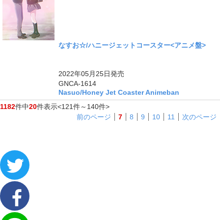
なすお☆/ハニージェットコースター<アニメ盤>
2022年05月25日
発売
GNCA-1614
Nasuo/Honey Jet Coaster Animeban
1182
件中
20
件表示
<121件～140件>
前のページ
7
8
9
10
11
次のページ