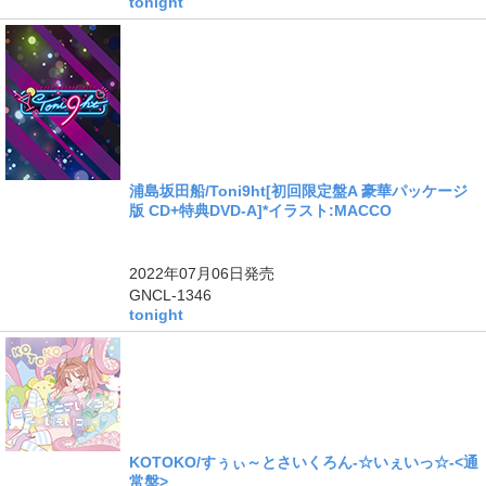
tonight
浦島坂田船/Toni9ht[初回限定盤A 豪華パッケージ
版 CD+特典DVD-A]*イラスト:MACCO
2022年07月06日
発売
GNCL-1346
tonight
KOTOKO/すぅぃ～とさいくろん-☆いぇいっ☆-<通
常盤>