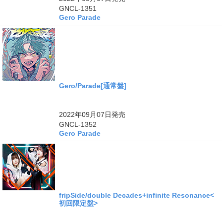
GNCL-1351
Gero Parade
Gero/Parade[通常盤]
2022年09月07日
発売
GNCL-1352
Gero Parade
fripSide/double Decades+infinite Resonance<
初回限定盤>