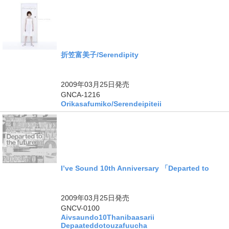
折笠富美子/Serendipity
2009年03月25日
発売
GNCA-1216
Orikasafumiko/Serendeipiteii
I’ve Sound 10th Anniversary 「Departed to
ングル
2009年03月25日
発売
GNCV-0100
Aivsaundo10Thanibaasarii
Depaateddotouzafuucha