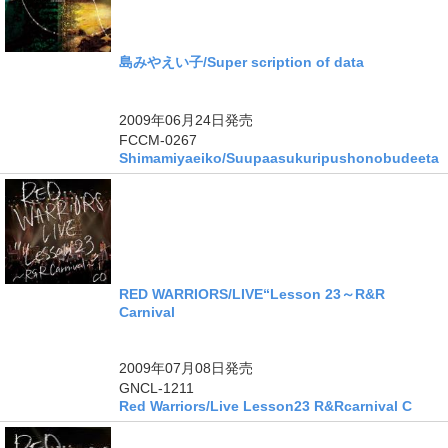
島みやえい子/Super scription of data
ングル
2009年06月24日
発売
FCCM-0267
Shimamiyaeiko/Suupaasukuripushonobudeeta
RED WARRIORS/LIVE“Lesson 23～R&R
Carnival
2009年07月08日
発売
GNCL-1211
Red Warriors/Live Lesson23 R&Rcarnival C