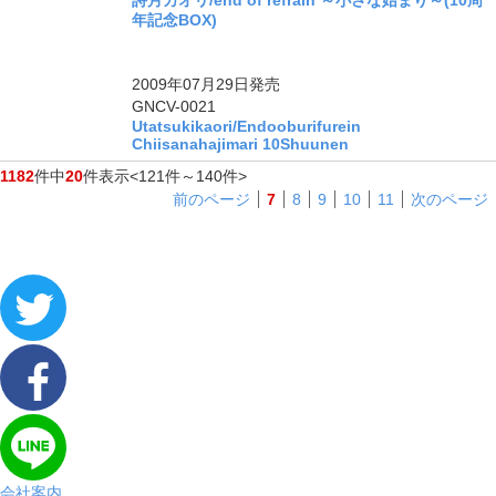
年記念BOX)
ングル
2009年07月29日
発売
GNCV-0021
Utatsukikaori/Endooburifurein
Chiisanahajimari 10Shuunen
1182
件中
20
件表示
<121件～140件>
前のページ
7
8
9
10
11
次のページ
会社案内