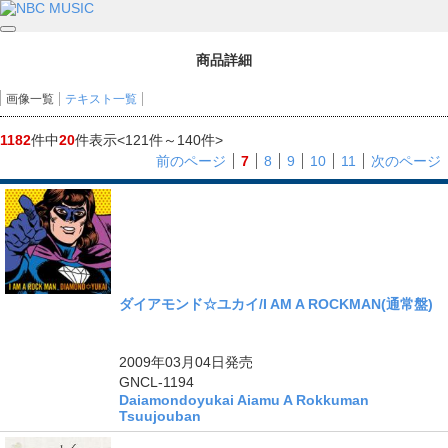
商品詳細
画像一覧
テキスト一覧
1182
件中
20
件表示
<121件～140件>
前のページ
7
8
9
10
11
次のページ
ダイアモンド☆ユカイ/I AM A ROCKMAN(通常盤)
2009年03月04日
発売
GNCL-1194
Daiamondoyukai Aiamu A Rokkuman
Tsuujouban