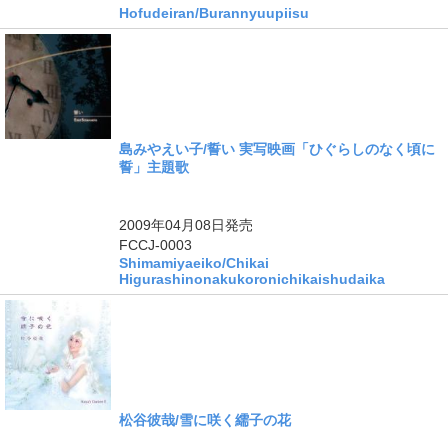
Hofudeiran/Burannyuupiisu
島みやえい子/誓い 実写映画「ひぐらしのなく頃に
誓」主題歌
ングル
2009年04月08日
発売
FCCJ-0003
Shimamiyaeiko/Chikai
Higurashinonakukoronichikaishudaika
松谷彼哉/雪に咲く繻子の花