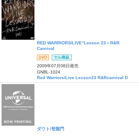
RED WARRIORS/LIVE“Lesson 23～R&R
Carnival
商品
2009年07月08日
発売
GNBL-1024
Red Warriors/Live Lesson23 R&Rcarnival D
ダウト/登龍門