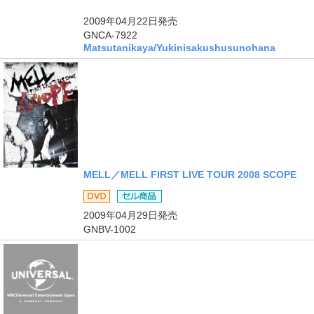
ングル
2009年04月22日
発売
GNCA-7922
Matsutanikaya/Yukinisakushusunohana
MELL／MELL FIRST LIVE TOUR 2008 SCOPE
商品
2009年04月29日
発売
GNBV-1002