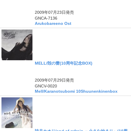
2009年07月23日
発売
GNCA-7136
Arukobareeno Ost
MELL/殻の蕾(10周年記念BOX)
ングル
2009年07月29日
発売
GNCV-0020
Mell/Karanotsubomi 10Shuunenkinenbox
詩月カオリ/end of refrain ～小さな始まり～(10周