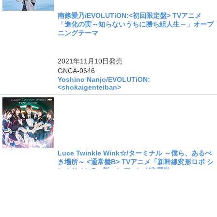
南條愛乃/EVOLUTiON:<初回限定盤> TVアニメ
「進化の実～知らないうちに勝ち組人生～」オープ
ニングテーマ
ングル
2021年11月10日
発売
GNCA-0646
Yoshino Nanjo/EVOLUTiON:
<shokaigenteiban>
Luce Twinkle Wink☆/ターミナル ～僕ら、あるべ
き場所～ <通常盤B> TVアニメ「新幹線変形ロボ シ
ンカリオンZ」新エンディング主題歌
ングル
2021年11月24日
発売
GNCA-0652