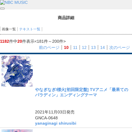
商品詳細
画像一覧
テキスト一覧
1182
件中
20
件表示
<181件～200件>
前のページ
10
11
12
13
14
次のページ
やなぎなぎ/標火[初回限定盤] TVアニメ「最果ての
パラディン」エンディングテーマ
ングル
2021年11月03日
発売
GNCA-0648
yanaginagi shirusibi