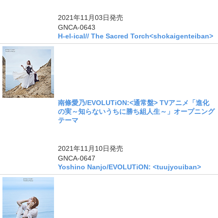
ングル
2021年11月03日
発売
GNCA-0643
H-el-ical// The Sacred Torch<shokaigenteiban>
南條愛乃/EVOLUTiON:<通常盤> TVアニメ「進化
の実～知らないうちに勝ち組人生～」オープニング
テーマ
ングル
2021年11月10日
発売
GNCA-0647
Yoshino Nanjo/EVOLUTiON: <tuujyouiban>