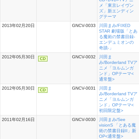
メ「東京レイヴン
ズ」新エンディン
グテーマ
2013年02月20日
GNCV-0033
川田まみ/FIXED
シングル
STAR 劇場版「とあ
る魔術の禁書目録-
エンデュミオンの
奇蹟-」
2012年05月30日
GNCV-0032
川田ま
み/Borderland TVア
ニメ「ヨルムンガ
ンド」OPテーマ<
通常盤>
2012年05月30日
GNCV-0031
川田ま
み/Borderland TVア
ニメ「ヨルムンガ
ンド」OPテーマ<
初回限定盤>
2011年02月16日
GNCV-0030
川田まみ/See
シングル
visionS 「とある魔
術の禁書目録II」新
OP<通常盤>