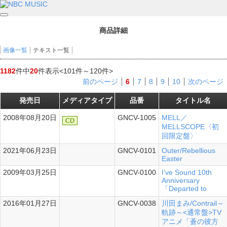
商品詳細
画像一覧
テキスト一覧
1182
件中
20
件表示
<101件～120件>
前のページ
6
7
8
9
10
次のページ
発売日
メディアタイプ
品番
タイトル名
2008年08月20日
GNCV-1005
MELL／
MELLSCOPE〈初
回限定盤〉
2021年06月23日
GNCV-0101
Outer/Rebellious
Easter
2009年03月25日
GNCV-0100
I’ve Sound 10th
シングル
Anniversary
「Departed to
2016年01月27日
GNCV-0038
川田まみ/Contrail～
シングル
軌跡～<通常盤>TV
アニメ「蒼の彼方