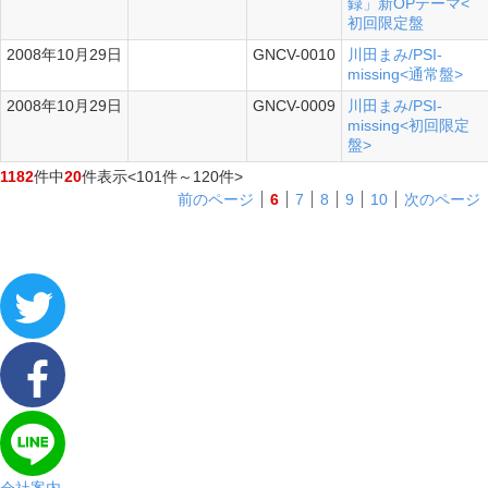
録」新OPテーマ<
初回限定盤
2008年10月29日
GNCV-0010
川田まみ/PSI-
シングル
missing<通常盤>
2008年10月29日
GNCV-0009
川田まみ/PSI-
シングル
missing<初回限定
盤>
1182
件中
20
件表示
<101件～120件>
前のページ
6
7
8
9
10
次のページ