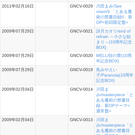
2011年02月16日
GNCV-0029
川田まみ/See
シングル
visionS 「とある魔
術の禁書目録II」新
OP<初回限定盤>
2009年07月29日
GNCV-0021
詩月カオリ/end of
シングル
refrain ～小さな始
まり～(10周年記念
BOX)
2009年07月29日
GNCV-0020
MELL/殻の蕾(10周
シングル
年記念BOX)
2009年07月29日
GNCV-0019
島みやえい
シングル
子/Paranoia(10周年
記念BOX)
2009年02月04日
GNCV-0014
川田ま
シングル
み/masterpiece「と
ある魔術の禁書目
録」新OPテーマ<
通常盤>
2009年02月04日
GNCV-0013
川田ま
シングル
み/masterpiece「と
ある魔術の禁書目