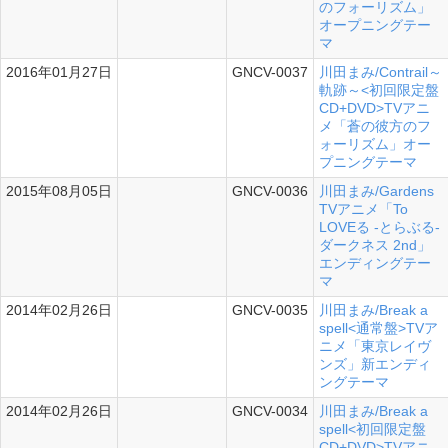
のフォーリズム」
オープニングテー
マ
2016年01月27日
GNCV-0037
川田まみ/Contrail～
シングル
軌跡～<初回限定盤
CD+DVD>TVアニ
メ「蒼の彼方のフ
ォーリズム」オー
プニングテーマ
2015年08月05日
GNCV-0036
川田まみ/Gardens
シングル
TVアニメ「To
LOVEる -とらぶる-
ダークネス 2nd」
エンディングテー
マ
2014年02月26日
GNCV-0035
川田まみ/Break a
シングル
spell<通常盤>TVア
ニメ「東京レイヴ
ンズ」新エンディ
ングテーマ
2014年02月26日
GNCV-0034
川田まみ/Break a
シングル
spell<初回限定盤
CD+DVD>TVアニ