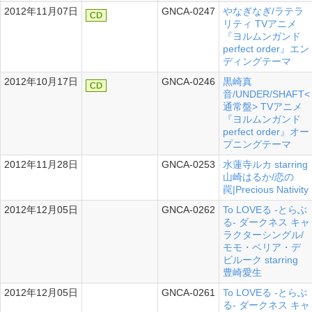
2012年11月07日
GNCA-0247
やなぎなぎ/ラテラ
リティ TVアニメ
『ヨルムンガンド
perfect order』エン
ディングテーマ
2012年10月17日
GNCA-0246
黒崎真
音/UNDER/SHAFT<
通常盤> TVアニメ
『ヨルムンガンド
perfect order』オー
プニングテーマ
2012年11月28日
GNCA-0253
水蓮寺ルカ starring
シングル
山崎はるか/恋の
罠|Precious Nativity
2012年12月05日
GNCA-0262
To LOVEる -とらぶ
シングル
る- ダークネス キャ
ラクターシングル/
モモ・ベリア・デ
ビルーク starring
豊崎愛生
2012年12月05日
GNCA-0261
To LOVEる -とらぶ
シングル
る- ダークネス キャ