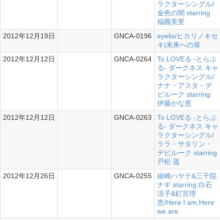
ラクターシングル/
金色の闇 starring
福圓美里
2012年12月19日
GNCA-0196
eyelis/ヒカリノキセ
シングル
キ|未来への扉
2012年12月12日
GNCA-0264
To LOVEる -とらぶ
シングル
る- ダークネス キャ
ラクターシングル/
ナナ・アスタ・デ
ビルーク starring
伊藤かな恵
2012年12月12日
GNCA-0263
To LOVEる -とらぶ
シングル
る- ダークネス キャ
ラクターシングル/
ララ・サタリン・
デビルーク starring
戸松 遥
2012年12月26日
GNCA-0255
綾崎ハヤテ&三千院
シングル
ナギ starring 白石
涼子&釘宮理
恵/Here I am,Here
we are