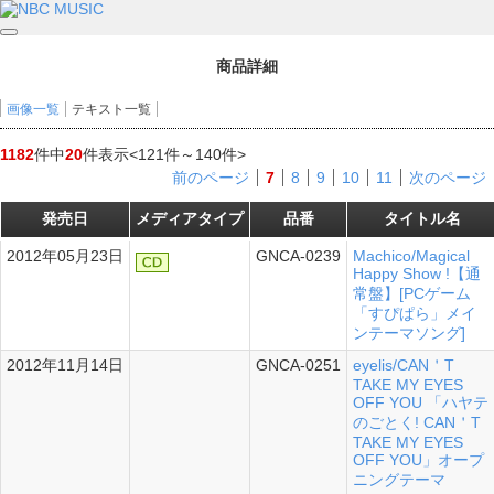
商品詳細
画像一覧
テキスト一覧
1182
件中
20
件表示
<121件～140件>
前のページ
7
8
9
10
11
次のページ
発売日
メディアタイプ
品番
タイトル名
2012年05月23日
GNCA-0239
Machico/Magical
Happy Show !【通
常盤】[PCゲーム
「すぴぱら」メイ
ンテーマソング]
2012年11月14日
GNCA-0251
eyelis/CAN＇T
シングル
TAKE MY EYES
OFF YOU 「ハヤテ
のごとく! CAN＇T
TAKE MY EYES
OFF YOU」オープ
ニングテーマ