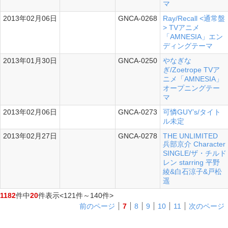
マ
2013年02月06日
GNCA-0268
Ray/Recall <通常盤
シングル
> TVアニメ
「AMNESIA」エン
ディングテーマ
2013年01月30日
GNCA-0250
やなぎな
シングル
ぎ/Zoetrope TVア
ニメ「AMNESIA」
オープニングテー
マ
2013年02月06日
GNCA-0273
可憐GUY’s/タイト
シングル
ル未定
2013年02月27日
GNCA-0278
THE UNLIMITED
シングル
兵部京介 Character
SINGLE/ザ・チルド
レン starring 平野
綾&白石涼子&戸松
遥
1182
件中
20
件表示
<121件～140件>
前のページ
7
8
9
10
11
次のページ