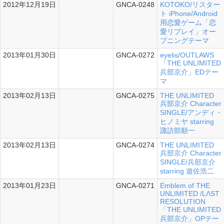
2012年12月19日
GNCA-0248
KOTOKO/リスター
シングル
ト iPhone/Android
用恋愛ゲーム「恋
愛リプレイ」オー
プニングテーマ
2013年01月30日
GNCA-0272
eyelis/OUTLAWS
シングル
「THE UNLIMITED
兵部京介」EDテー
マ
2013年02月13日
GNCA-0275
THE UNLIMITED
シングル
兵部京介 Character
SINGLE/アンディ・
ヒノミヤ starring
諏訪部順一
2013年02月13日
GNCA-0274
THE UNLIMITED
シングル
兵部京介 Character
SINGLE/兵部京介
starring 遊佐浩二
2013年01月23日
GNCA-0271
Emblem of THE
シングル
UNLIMITED /LΛST
RESOLUTION
「THE UNLIMITED
兵部京介」OPテー